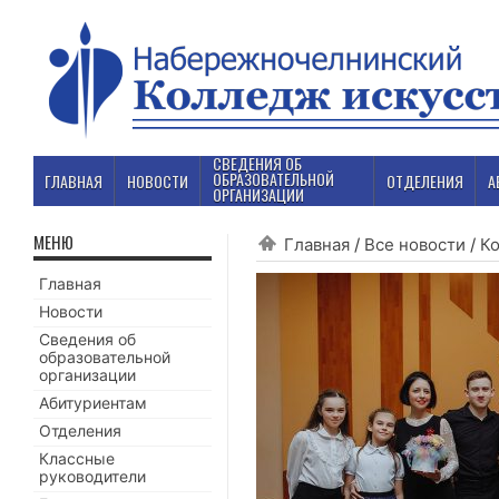
СВЕДЕНИЯ ОБ
ОБРАЗОВАТЕЛЬНОЙ
ГЛАВНАЯ
НОВОСТИ
ОТДЕЛЕНИЯ
А
ОРГАНИЗАЦИИ
МЕНЮ
Главная
/
Все новости
/
К
Главная
Новости
Сведения об
образовательной
организации
Абитуриентам
Отделения
Классные
руководители