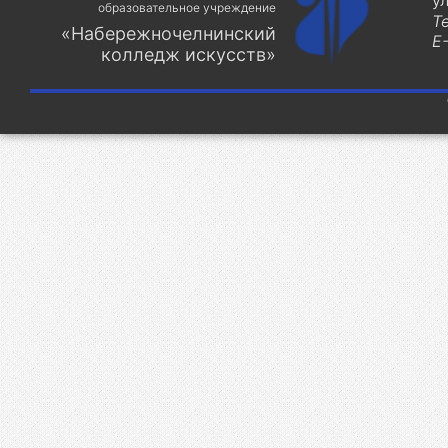
у
образовательное учреждение
Т
«Набережночелнинский
E-
колледж искусств»