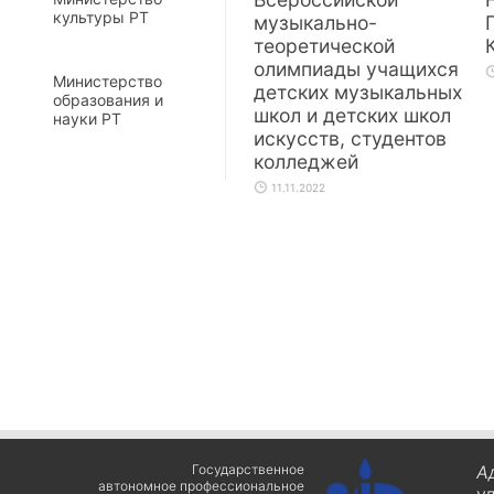
культуры РТ
музыкально-
теоретической
олимпиады учащихся
Министерство
детских музыкальных
образования и
школ и детских школ
науки РТ
искусств, студентов
колледжей
11.11.2022
Государственное
А
автономное профессиональное