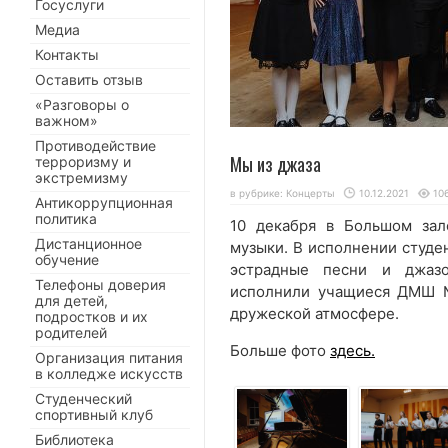
Госуслуги
Медиа
Контакты
Оставить отзыв
«Разговоры о
важном»
Противодействие
Мы из джаза
терроризму и
экстремизму
в рубрике:
Концерты
10.12.2021
10
Антикоррупционная
политика
10 декабря в Большом зал
Дистанционное
музыки. В исполнении студе
обучение
эстрадные песни и джазо
Телефоны доверия
исполнили учащиеся ДМШ №
для детей,
дружеской атмосфере.
подростков и их
родителей
Больше фото
здесь.
Организация питания
в колледже искусств
Студенческий
спортивный клуб
Библиотека