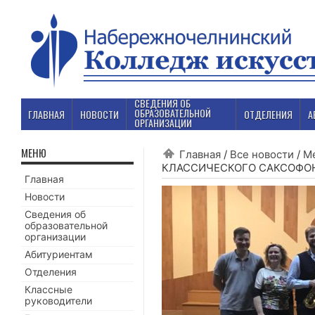
СВЕДЕНИЯ ОБ
ОБРАЗОВАТЕЛЬНОЙ
ГЛАВНАЯ
НОВОСТИ
ОТДЕЛЕНИЯ
А
ОРГАНИЗАЦИИ
МЕНЮ
Главная
/
Все новости
/
М
КЛАССИЧЕСКОГО САКСОФО
Главная
Новости
Сведения об
образовательной
организации
Абитуриентам
Отделения
Классные
руководители