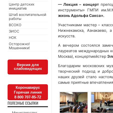
Центр детских
— Лекция – концерт
препод
инициатив
инструменты» ГМПИ им.М.
Штаб воспитательной
жизнь Адольфа Сакса».
работы
Участниками мастер – клас
ВСОКО
Нижнекамска, Азнакаево, 
ЭИОС
искусств.
НОК
Осторожно!
А вечером состоялся заме
Мошенники!
лауреатов международных 
Москва), концертмейстер
Эл
Версия для
Благодарим московских муз
слабовидящих
творческий подход и добр
наших друзей стало настоя
самые приятные впечатления
Коронавирус
Горячая линия
8 800 707-85-72
ПОЛЕЗНЫЕ ССЫЛКИ
Министерство