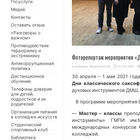
Госуслуги
Медиа
Контакты
Оставить отзыв
«Разговоры о
важном»
Противодействие
терроризму и
экстремизму
Фоторепортаж мероприятия 
Антикоррупционная
в рубрике:
Мероприятия
01.05.2021
политика
Дистанционное
30 апреля – 1 мая 2021 го
обучение
Дни классического саксоф
Телефоны доверия
духовых инструментов ДМШ,
для детей,
подростков и их
В программе мероприятия 
родителей
Организация питания
—
Мастер – классы
препод
в колледже искусств
инструменты» ГМПИ им.М.
Студенческий
международных конкурсов
спортивный клуб
колледжей.
Библиотека