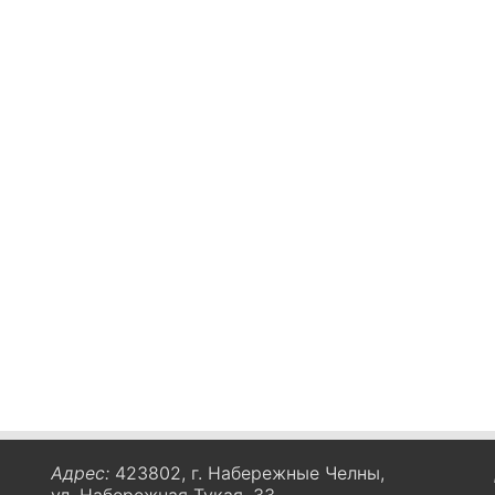
Адрес:
423802, г. Набережные Челны,