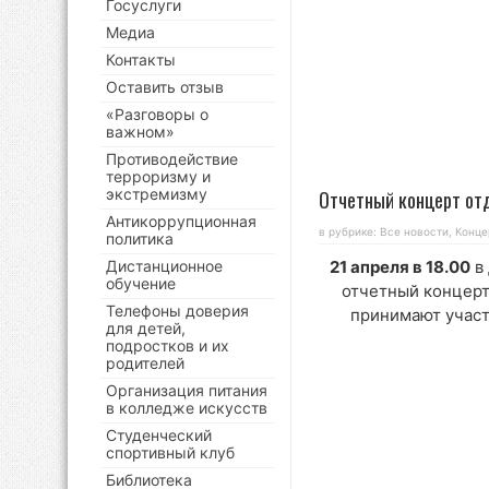
Госуслуги
Медиа
Контакты
Оставить отзыв
«Разговоры о
важном»
Противодействие
терроризму и
экстремизму
Отчетный концерт от
Антикоррупционная
в рубрике:
Все новости
,
Конце
политика
Дистанционное
21 апреля в 18.00
в
обучение
отчетный концерт
Телефоны доверия
принимают участ
для детей,
подростков и их
родителей
Организация питания
в колледже искусств
Студенческий
спортивный клуб
Библиотека