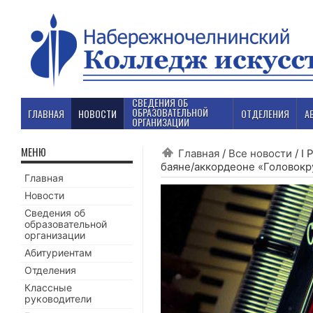
СВЕДЕНИЯ ОБ
ОБРАЗОВАТЕЛЬНОЙ
ГЛАВНАЯ
НОВОСТИ
ОТДЕЛЕНИЯ
А
ОРГАНИЗАЦИИ
МЕНЮ
Главная
/
Все новости
/
I 
баяне/аккордеоне «Головокр
Главная
Новости
Сведения об
образовательной
организации
Абитуриентам
Отделения
Классные
руководители