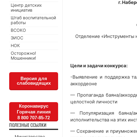
г. Набе
Центр детских
инициатив
Штаб воспитательной
работы
ВСОКО
Отделение «Инструменты 
ЭИОС
НОК
Осторожно!
Мошенники!
Цели и задачи конкурса:
-Выявление и поддержка та
Версия для
слабовидящих
аккордеоне
— Пропаганда баяна/аккорд
целостной личности
Коронавирус
Горячая линия
— Популяризация баяна/а
8 800 707-85-72
исполнительства на этих ин
ПОЛЕЗНЫЕ ССЫЛКИ
— Сохранение и приумножен
Министерство