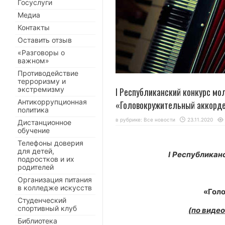
Госуслуги
Медиа
Контакты
Оставить отзыв
«Разговоры о
важном»
Противодействие
терроризму и
экстремизму
I Республиканский конкурс м
Антикоррупционная
«Головокружительный аккорде
политика
в рубрике:
Все новости
23.11.2020
Дистанционное
обучение
Телефоны доверия
для детей,
I
Республиканс
подростков и их
родителей
Организация питания
в колледже искусств
«Гол
Студенческий
спортивный клуб
(по виде
Библиотека