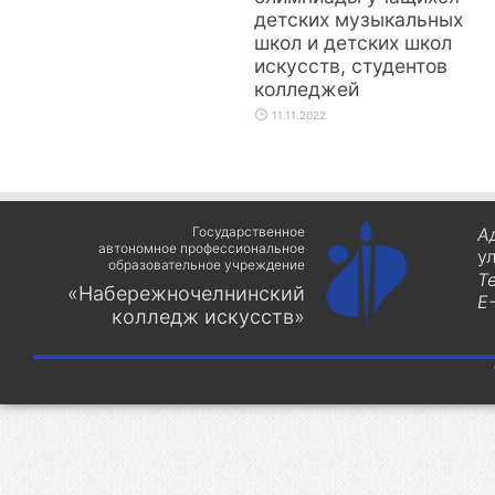
детских музыкальных
школ и детских школ
искусств, студентов
колледжей
11.11.2022
Государственное
А
автономное профессиональное
у
образовательное учреждение
Т
«Набережночелнинский
E-
колледж искусств»