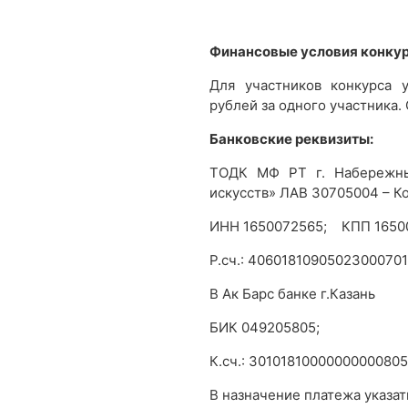
Финансовые условия конку
Для участников конкурса 
рублей за одного участника.
Банковские реквизиты:
ТОДК МФ РТ г. Набережны
искусств» ЛАВ 30705004 – 
ИНН 1650072565; КПП 1650
Р.сч.: 40601810905023000701
В Ак Барс банке г.Казань
БИК 049205805;
К.сч.: 30101810000000000805
В назначение платежа указа