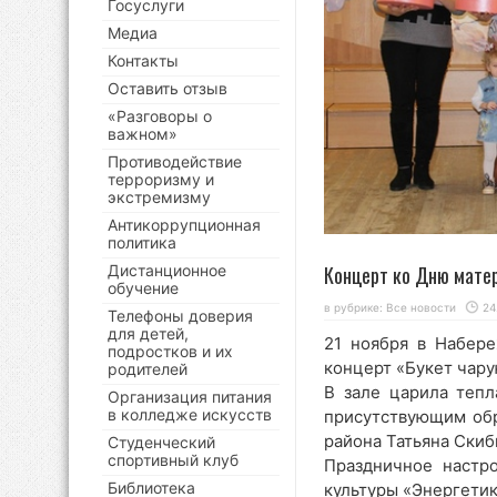
Госуслуги
Медиа
Контакты
Оставить отзыв
«Разговоры о
важном»
Противодействие
терроризму и
экстремизму
Антикоррупционная
политика
Концерт ко Дню мате
Дистанционное
обучение
в рубрике:
Все новости
24
Телефоны доверия
для детей,
21 ноября в Набер
подростков и их
концерт «Букет чар
родителей
В зале царила тепл
Организация питания
в колледже искусств
присутствующим обр
района Татьяна Скиб
Студенческий
спортивный клуб
Праздничное настр
Библиотека
культуры «Энергетик