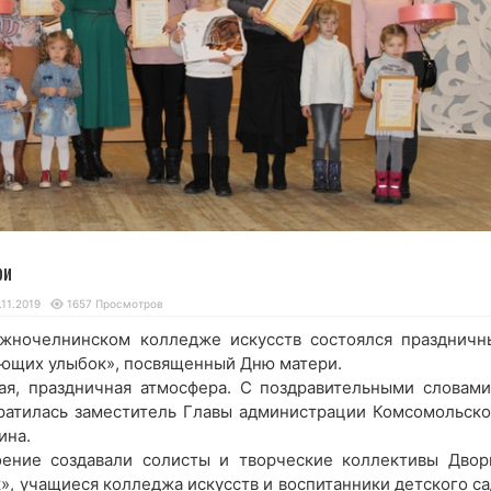
ри
.11.2019
1657 Просмотров
ежночелнинском колледже искусств состоялся праздничн
ующих улыбок», посвященный Дню матери.
ая, праздничная атмосфера. С поздравительными словами
атилась заместитель Главы администрации Комсомольско
ина.
оение создавали солисты и творческие коллективы Двор
», учащиеся колледжа искусств и воспитанники детского са