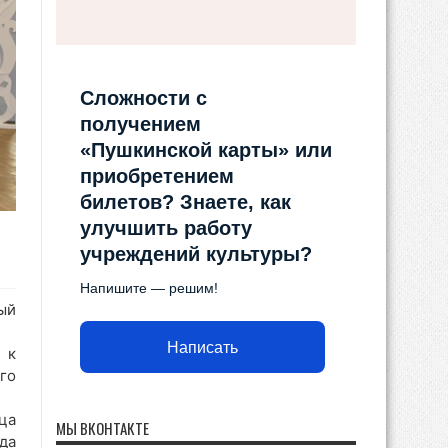
Сложности с
получением
«Пушкинской карты» или
приобретением
билетов? Знаете, как
улучшить работу
учреждений культуры?
Напишите — решим!
ый
Написать
 к
го
ца
МЫ ВКОНТАКТЕ
да