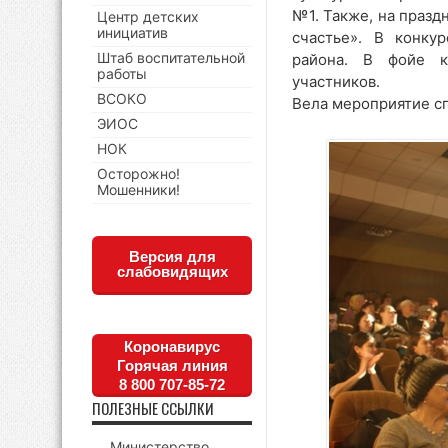
№1. Также, на праз
Центр детских
инициатив
счастье». В конку
Штаб воспитательной
района. В фойе к
работы
участников.
ВСОКО
Вела мероприятие с
ЭИОС
НОК
Осторожно!
Мошенники!
Версия для
слабовидящих
Коронавирус
Горячая линия
8 800 707-85-72
ПОЛЕЗНЫЕ ССЫЛКИ
Министерство