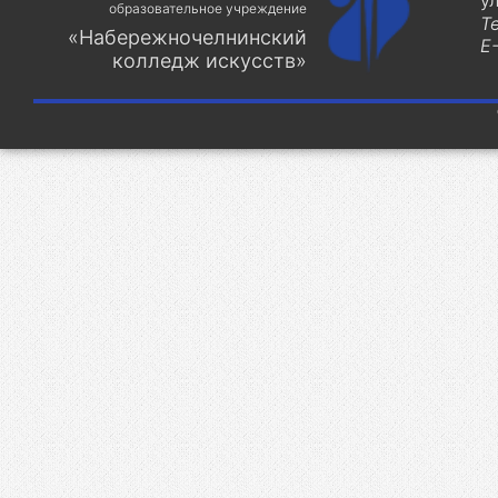
у
образовательное учреждение
Т
«Набережночелнинский
E-
колледж искусств»