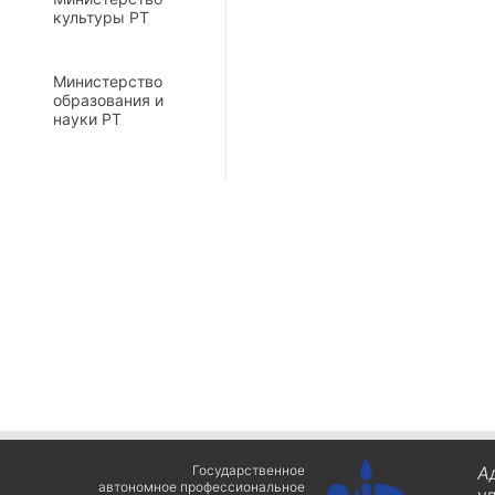
культуры РТ
Министерство
образования и
науки РТ
Государственное
А
автономное профессиональное