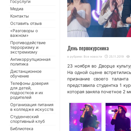
Госуслуги
Медиа
Контакты
Оставить отзыв
«Разговоры о
важном»
Противодействие
День первокурсника
терроризму и
экстремизму
в рубрике:
Все новости
25.11.2019
Антикоррупционная
политика
23 ноября во Дворце культ
Дистанционное
На одной сцене встретились
обучение
признание своего таланта
Телефоны доверия
представила студентка 1 ку
для детей,
которая заняла почетное 2 м
подростков и их
родителей
Организация питания
в колледже искусств
Студенческий
спортивный клуб
Библиотека