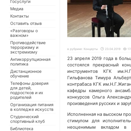
Госуслуги
Медиа
Контакты
Оставить отзыв
«Разговоры о
важном»
Противодействие
терроризму и
в рубрике:
Концерты
23.04.2019
17
экстремизму
23 апреля 2019 года в бол
Антикоррупционная
политика
состоялся прекрасный кон
инструментов КГК им.Н.Г
Дистанционное
обучение
Гильфанова Тимура Альбер
Телефоны доверия
контрабаса КГК им.Н.Г.Жига
для детей,
кафедры камерного ансамб
подростков и их
конкурсов Ольга Александр
родителей
произведения русских и зар
Организация питания
в колледже искусств
Исполненная на высоком про
Студенческий
стимулом для исполнитель
спортивный клуб
неоценимым вкладом в д
Библиотека