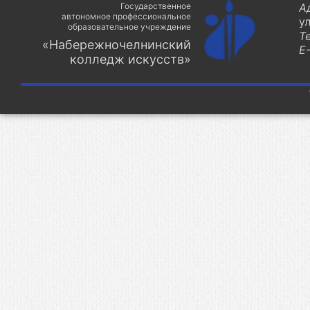
Государственное
А
автономное профессиональное
у
образовательное учреждение
Т
«Набережночелнинский
E-
колледж искусств»