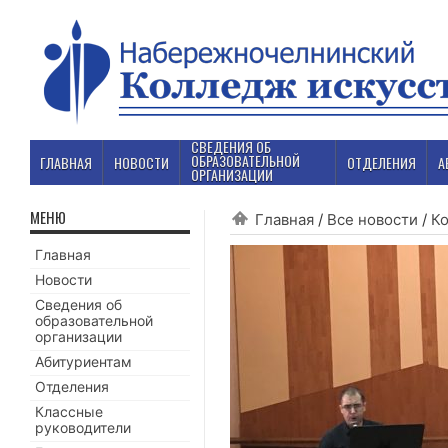
СВЕДЕНИЯ ОБ
ОБРАЗОВАТЕЛЬНОЙ
ГЛАВНАЯ
НОВОСТИ
ОТДЕЛЕНИЯ
А
ОРГАНИЗАЦИИ
МЕНЮ
Главная
/
Все новости
/
К
Главная
Новости
Сведения об
образовательной
организации
Абитуриентам
Отделения
Классные
руководители