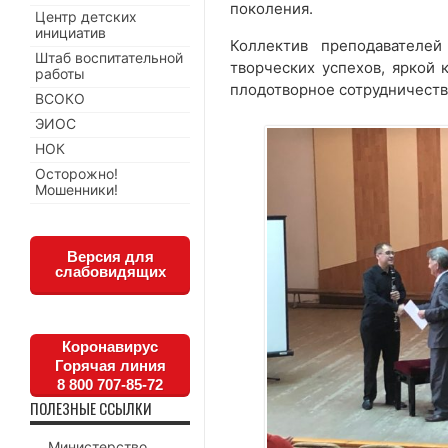
поколения.
Центр детских
инициатив
Коллектив преподавателе
Штаб воспитательной
творческих успехов, яркой 
работы
плодотворное сотрудничеств
ВСОКО
ЭИОС
НОК
Осторожно!
Мошенники!
Версия для
слабовидящих
Коронавирус
Горячая линия
8 800 707-85-72
ПОЛЕЗНЫЕ ССЫЛКИ
Министерство