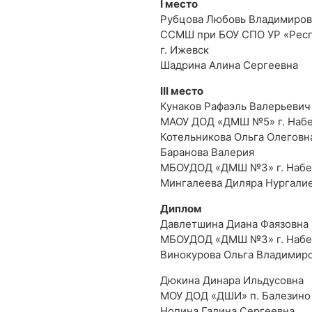
I место
Рубцова Любовь Владимиров
ССМШ при БОУ СПО УР «Респ
г. Ижевск
Шадрина Алина Сергеевна
III место
Кунаков Рафаэль Валерьевич
МАОУ ДОД «ДМШ №5» г. Наб
Котельникова Ольга Олеговн
Баранова Валерия
МБОУДОД «ДМШ №3» г. Наб
Мингалеева Диляра Нургали
Диплом
Давлетшина Диана Фаязовна
МБОУДОД «ДМШ №3» г. Наб
Винокурова Ольга Владимир
Дюкина Динара Ильдусовна
МОУ ДОД «ДШИ» п. Балезино
Нопина Галина Сергеевна