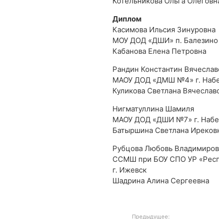
Котельникова Ольга Олеговн
Диплом
Касимова Ильсия Зинуровна
МОУ ДОД «ДШИ» п. Балезино
Кабанова Елена Петровна
Рандин Константин Вячеслав
МАОУ ДОД «ДМШ №4» г. Наб
Куликова Светлана Вячеслав
Нигматуллина Шамиля
МАОУ ДОД «ДШИ №7» г. Наб
Батыршина Светлана Иреков
Рубцова Любовь Владимиров
ССМШ при БОУ СПО УР «Респ
г. Ижевск
Шадрина Алина Сергеевна
Предыдущее: