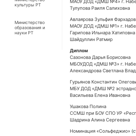
МАОУ ДОД «ДМШ №4» г. Наб
культуры РТ
Тулупова Раиля Салиховна
Авлаярова Зульфия Фархадов
Министерство
МАОУ ДОД «ДМШ №1» г. Наб
образования и
Гарипова Ильнара Хатиповна
науки РТ
Шайдуллин Ратмир
Диплом
Сазонова Дарья Борисовна
МБОУДОД «ДМШ №3» г. Наб
Александрова Светлана Вла
Гурьянов Константин Олегов
МБУ ДОД «ДМШ №2 эстрадно –
Васильева Елена Ивановна
Ушакова Полина
ССМШ при БОУ СПО УР «Респ
Шадрина Алина Сергеевна
Номинация «Сольфеджио» (с