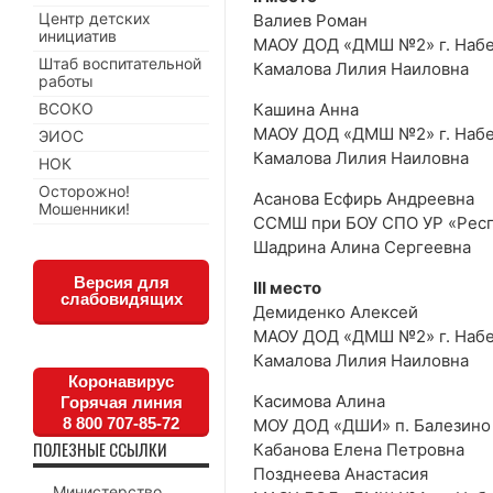
Центр детских
Валиев Роман
инициатив
МАОУ ДОД «ДМШ №2» г. Наб
Штаб воспитательной
Камалова Лилия Наиловна
работы
ВСОКО
Кашина Анна
МАОУ ДОД «ДМШ №2» г. Наб
ЭИОС
Камалова Лилия Наиловна
НОК
Осторожно!
Асанова Есфирь Андреевна
Мошенники!
ССМШ при БОУ СПО УР «Респ
Шадрина Алина Сергеевна
Версия для
III место
слабовидящих
Демиденко Алексей
МАОУ ДОД «ДМШ №2» г. Наб
Камалова Лилия Наиловна
Коронавирус
Касимова Алина
Горячая линия
8 800 707-85-72
МОУ ДОД «ДШИ» п. Балезино
ПОЛЕЗНЫЕ ССЫЛКИ
Кабанова Елена Петровна
Позднеева Анастасия
Министерство