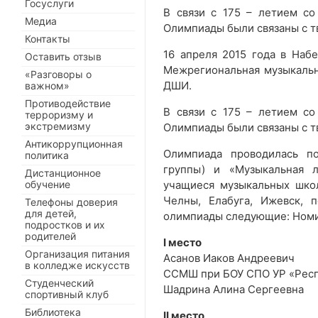
Госуслуги
В связи с 175 – летием со
Медиа
Олимпиады были связаны с т
Контакты
16 апреля 2015 года в Набе
Оставить отзыв
Межрегиональная музыкаль
«Разговоры о
ДШИ.
важном»
Противодействие
В связи с 175 – летием со
терроризму и
экстремизму
Олимпиады были связаны с т
Антикоррупционная
Олимпиада проводилась п
политика
группы) и «Музыкальная л
Дистанционное
обучение
учащиеся музыкальных шко
Челны, Елабуга, Ижевск, п
Телефоны доверия
для детей,
олимпиады следующие: Номи
подростков и их
родителей
I место
Организация питания
Асанов Иаков Андреевич
в колледже искусств
ССМШ при БОУ СПО УР «Респ
Студенческий
Шадрина Алина Сергеевна
спортивный клуб
Библиотека
II место