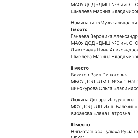
МАОУ ДОД «ДМШ №6 им. С. С
Шмелева Марина Владимиро
Номинация «Музыкальная лит
I место
Ганеева Вероника Александр
МАОУ ДОД «ДМШ №6 им. С. С
Дмитриева Нина Александро
Шмелева Марина Владимиро
II место
Вахитов Раил Ришатович
МБОУ ДОД «ДМШ №3» г. Наб
Винокурова Ольга Владимир
Дюкина Динара Ильдусовна
МОУ ДОД «ДШИ» п. Балезино
Кабанова Елена Петровна
III место
Нигматзянова Гулюса Рушано