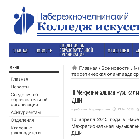
СВЕДЕНИЯ ОБ
ОБРАЗОВАТЕЛЬНОЙ
ГЛАВНАЯ
НОВОСТИ
ОТДЕЛЕНИЯ
А
ОРГАНИЗАЦИИ
МЕНЮ
Главная
/
Все новости
/
М
теоретическая олимпиада с
Главная
Новости
III Межрегиональная музыкал
Сведения об
ДШИ
образовательной
организации
в рубрике:
Мероприятия
23.04.2015
Абитуриентам
16 апреля 2015 года в Набе
Отделения
Межрегиональная музыкаль
Классные
руководители
ДШИ.