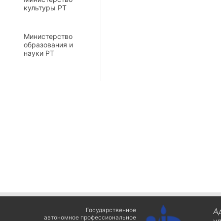
культуры РТ
Министерство
образования и
науки РТ
Государственное
А
автономное профессиональное