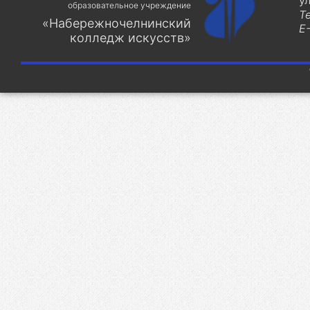
у
образовательное учреждение
Т
«Набережночелнинский
E-
колледж искусств»