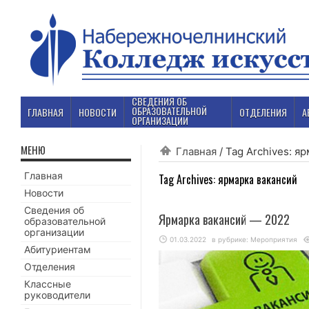
СВЕДЕНИЯ ОБ
ОБРАЗОВАТЕЛЬНОЙ
ГЛАВНАЯ
НОВОСТИ
ОТДЕЛЕНИЯ
А
ОРГАНИЗАЦИИ
МЕНЮ
Главная
/
Tag Archives: я
Главная
Tag Archives:
ярмарка вакансий
Новости
Сведения об
Ярмарка вакансий — 2022
образовательной
организации
01.03.2022
в рубрике:
Мероприятия
Абитуриентам
Отделения
Классные
руководители