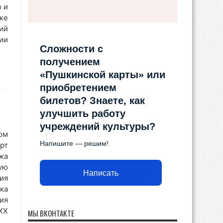
 и
же
ий
ии
Сложности с
получением
«Пушкинской карты» или
приобретением
билетов? Знаете, как
улучшить работу
учреждений культуры?
ом
Напишите — решим!
рт
жа
ую
Написать
ия
ка
ия
ХХ
МЫ ВКОНТАКТЕ