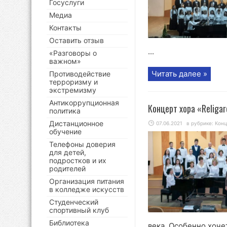
Госуслуги
Медиа
Контакты
Оставить отзыв
...
«Разговоры о
важном»
Читать далее »
Противодействие
терроризму и
экстремизму
Антикоррупционная
Концерт хора «Religa
политика
Дистанционное
07.06.2021
в рубрике:
Кон
обучение
Телефоны доверия
для детей,
подростков и их
родителей
Организация питания
в колледже искусств
Студенческий
спортивный клуб
Библиотека
века. Особенно хочет