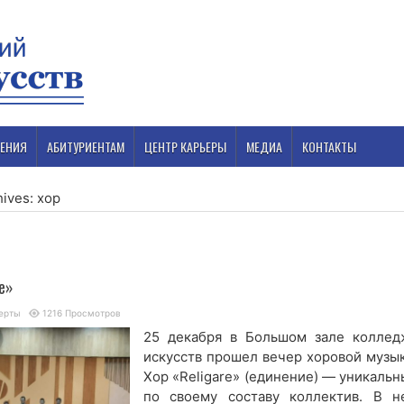
ЕНИЯ
АБИТУРИЕНТАМ
ЦЕНТР КАРЬЕРЫ
МЕДИА
КОНТАКТЫ
hives: хор
re»
ерты
1216 Просмотров
25 декабря в Большом зале коллед
искусств прошел вечер хоровой музык
Хор «Religare» (единение) — уникальн
по своему составу коллектив. В н