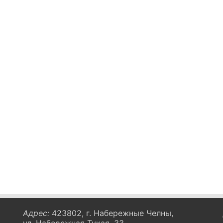
Адрес:
423802, г. Набережные Челны,