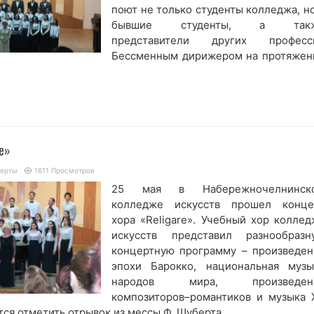
поют не только студенты колледжа, но
бывшие студенты, а так
представители других професс
Бессменным дирижером на протяжен
re»
церты
1611 Просмотров
25 мая в Набережночелнинск
колледже искусств прошел конце
хора «Religare». Учебный хор коллед
искусств представил разнообразн
концертную программу – произведен
эпохи Барокко, национальная музы
народов мира, произведен
композиторов–романтиков и музыка 
ся отметить отрывок из мессы Ф. Шуберта ...