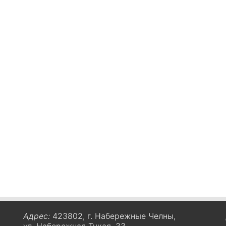
Адрес:
423802, г. Набережные Челны,