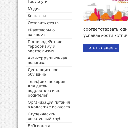
Госуслуги
Медиа
Контакты
Оставить отзыв
соответствовать од
«Разговоры о
важном»
успеваемости «отличн
Противодействие
терроризму и
Читать далее »
экстремизму
Антикоррупционная
политика
Дистанционное
обучение
Телефоны доверия
для детей,
подростков и их
родителей
Организация питания
в колледже искусств
Студенческий
спортивный клуб
Библиотека