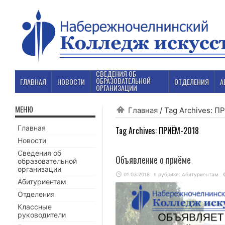
СВЕДЕНИЯ ОБ
ОБРАЗОВАТЕЛЬНОЙ
ГЛАВНАЯ
НОВОСТИ
ОТДЕЛЕНИЯ
А
ОРГАНИЗАЦИИ
МЕНЮ
Главная
/
Tag Archives: 
Главная
Tag Archives:
ПРИЁМ-2018
Новости
Сведения об
Объявление о приёме
образовательной
организации
01.03.2018
в рубрике:
Абитуриентам
Абитуриентам
Отделения
Классные
руководители