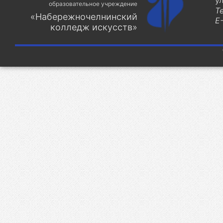
у
образовательное учреждение
Т
«Набережночелнинский
E-
колледж искусств»