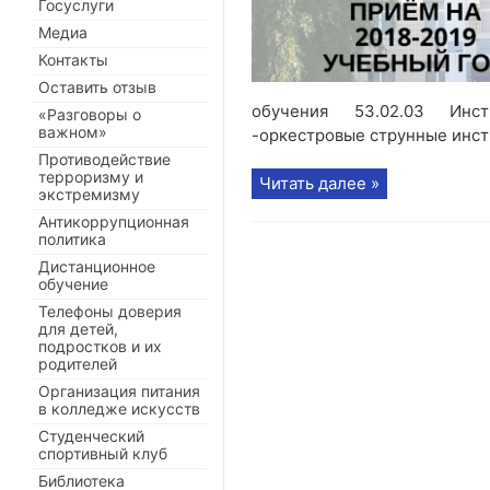
Госуслуги
Медиа
Контакты
Оставить отзыв
обучения 53.02.03 Инс
«Разговоры о
важном»
-оркестровые струнные инстр
Противодействие
терроризму и
Читать далее »
экстремизму
Антикоррупционная
политика
Дистанционное
обучение
Телефоны доверия
для детей,
подростков и их
родителей
Организация питания
в колледже искусств
Студенческий
спортивный клуб
Библиотека