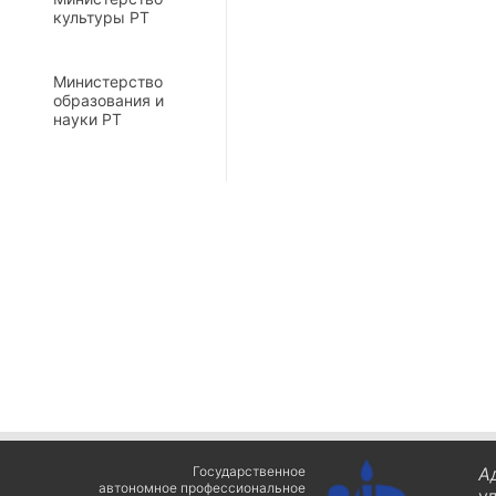
культуры РТ
Министерство
образования и
науки РТ
Государственное
А
автономное профессиональное