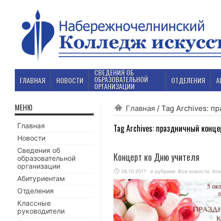
СВЕДЕНИЯ ОБ
ОБРАЗОВАТЕЛЬНОЙ
ГЛАВНАЯ
НОВОСТИ
ОТДЕЛЕНИЯ
А
ОРГАНИЗАЦИИ
МЕНЮ
Главная
/
Tag Archives: п
Главная
Tag Archives:
праздничный конце
Новости
Сведения об
Концерт ко Дню учителя
образовательной
организации
06.10.2017
в рубрике:
Все новости
,
Ко
Абитуриентам
Отделения
Классные
руководители