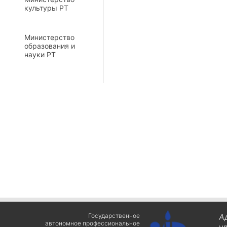
культуры РТ
Министерство
образования и
науки РТ
Государственное
А
автономное профессиональное