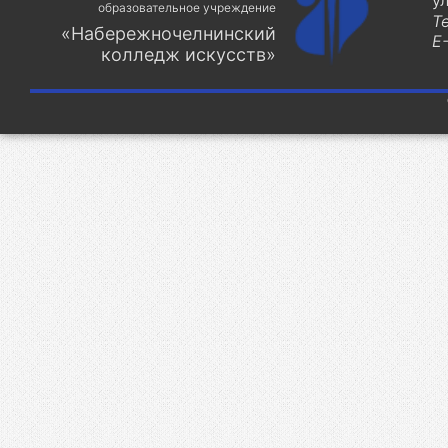
у
образовательное учреждение
Т
«Набережночелнинский
E-
колледж искусств»