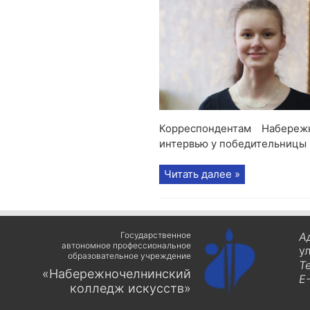
Корреспондентам Набереж
интервью у победительницы 
Читать далее »
Государственное
А
автономное профессиональное
у
образовательное учреждение
Т
«Набережночелнинский
E-
колледж искусств»