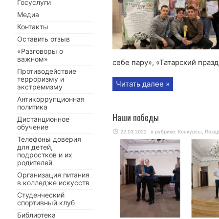
Госуслуги
Медиа
Контакты
Оставить отзыв
«Разговоры о
важном»
себе пару», «Татарский празд
Противодействие
терроризму и
Читать далее »
экстремизму
Антикоррупционная
политика
Наши победы
Дистанционное
обучение
22.03.2022
в рубрике:
Конкурсы
,
Позд
Телефоны доверия
для детей,
подростков и их
родителей
Организация питания
в колледже искусств
Студенческий
спортивный клуб
Библиотека