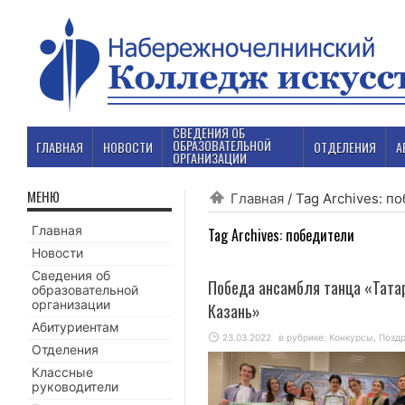
СВЕДЕНИЯ ОБ
ОБРАЗОВАТЕЛЬНОЙ
ГЛАВНАЯ
НОВОСТИ
ОТДЕЛЕНИЯ
А
ОРГАНИЗАЦИИ
МЕНЮ
Главная
/
Tag Archives: п
Главная
Tag Archives:
победители
Новости
Сведения об
Победа ансамбля танца «Татар
образовательной
организации
Казань»
Абитуриентам
23.03.2022
в рубрике:
Конкурсы
,
Позд
Отделения
Классные
руководители