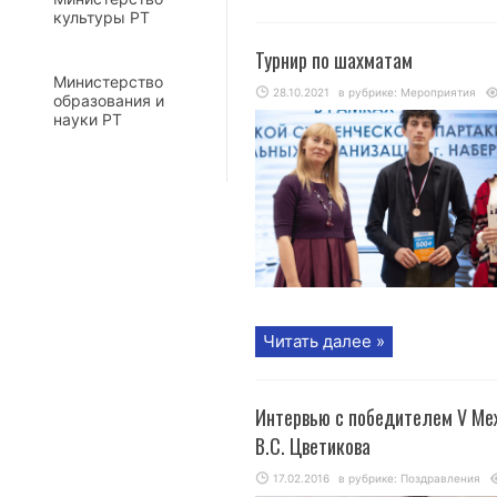
культуры РТ
Турнир по шахматам
Министерство
28.10.2021
в рубрике:
Мероприятия
образования и
науки РТ
Читать далее »
Интервью с победителем V Ме
В.С. Цветикова
17.02.2016
в рубрике:
Поздравления