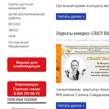
Центр детских
Организаторами конкурса явл
инициатив
Штаб воспитательной
Читать далее »
работы
ВСОКО
ЭИОС
Лауреаты конкурса «CRAZY BA
НОК
22.03.2022
в рубрике:
Конкурсы
,
Позд
Осторожно!
Мошенники!
Версия для
слабовидящих
Коронавирус
Горячая линия
талантливому виртуозу-бал
8 800 707-85-72
№6 имени Салиха Сайдашева,
ПОЛЕЗНЫЕ ССЫЛКИ
Читать далее »
Министерство