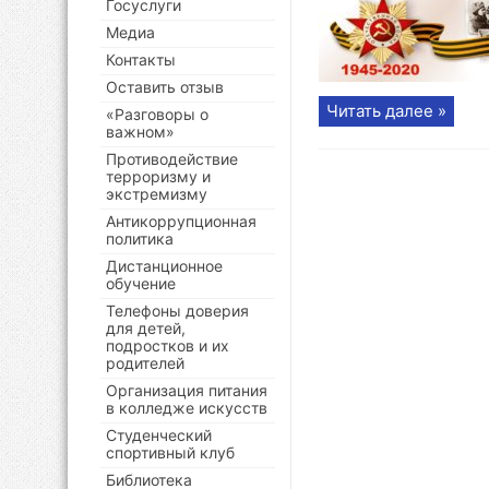
Госуслуги
Медиа
Контакты
Оставить отзыв
Читать далее »
«Разговоры о
важном»
Противодействие
терроризму и
экстремизму
Антикоррупционная
политика
Дистанционное
обучение
Телефоны доверия
для детей,
подростков и их
родителей
Организация питания
в колледже искусств
Студенческий
спортивный клуб
Библиотека