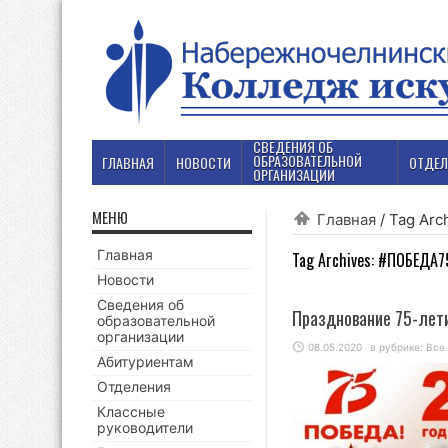
СВЕДЕНИЯ ОБ
ОБРАЗОВАТЕЛЬНОЙ
ГЛАВНАЯ
НОВОСТИ
ОТДЕЛ
ОРГАНИЗАЦИИ
МЕНЮ
Главная
/
Tag Arc
Главная
Tag Archives:
#ПОБЕДА7
Новости
Сведения об
Празднование 75-лет
образовательной
организации
08.05.2020
в рубрике:
Все
Абитуриентам
Отделения
Классные
руководители