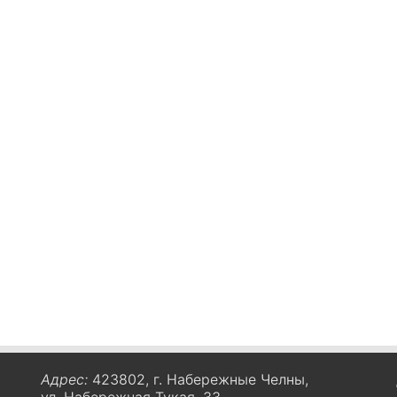
Адрес:
423802, г. Набережные Челны,