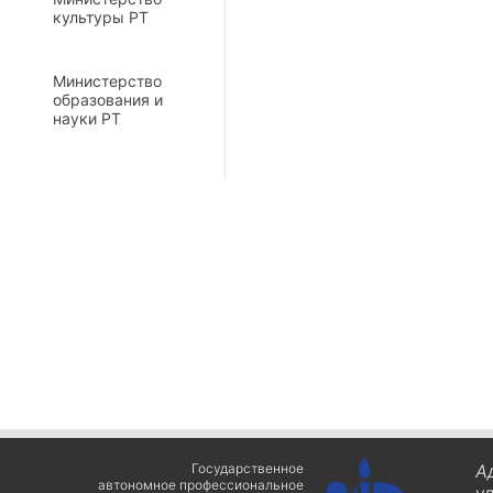
культуры РТ
Министерство
образования и
науки РТ
Государственное
А
автономное профессиональное