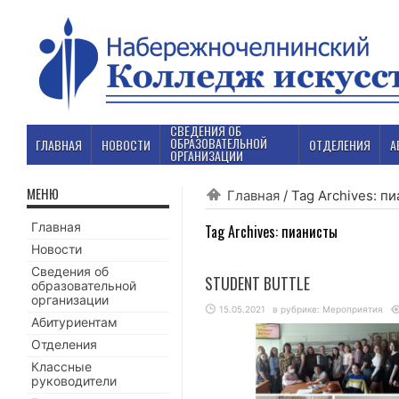
СВЕДЕНИЯ ОБ
ОБРАЗОВАТЕЛЬНОЙ
ГЛАВНАЯ
НОВОСТИ
ОТДЕЛЕНИЯ
А
ОРГАНИЗАЦИИ
МЕНЮ
Главная
/
Tag Archives: п
Главная
Tag Archives:
пианисты
Новости
Сведения об
STUDENT BUTTLE
образовательной
организации
15.05.2021
в рубрике:
Мероприятия
Абитуриентам
Отделения
Классные
руководители