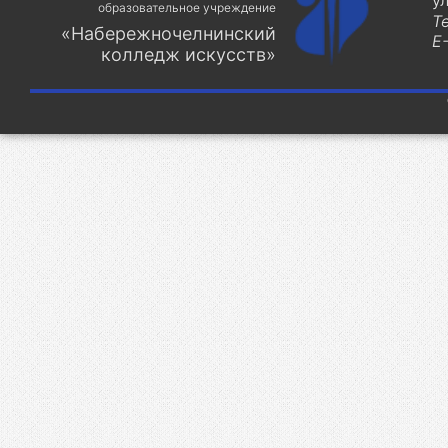
у
образовательное учреждение
Т
«Набережночелнинский
E-
колледж искусств»