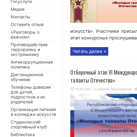
Госуслуги
Медиа
Контакты
Оставить отзыв
искусств». Участники присы
«Разговоры о
важном»
этап конкурсных прослушиван
Противодействие
терроризму и
Читать далее »
экстремизму
Антикоррупционная
политика
Отборочный этап VI Междунар
Дистанционное
таланты Отечества»
обучение
Телефоны доверия
15.02.2022
в рубрике:
Мероприятия
для детей,
подростков и их
родителей
Организация питания
в колледже искусств
Студенческий
спортивный клуб
Библиотека