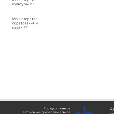
культуры РТ
Министерство
образования и
науки РТ
Государственное
А
автономное профессиональное