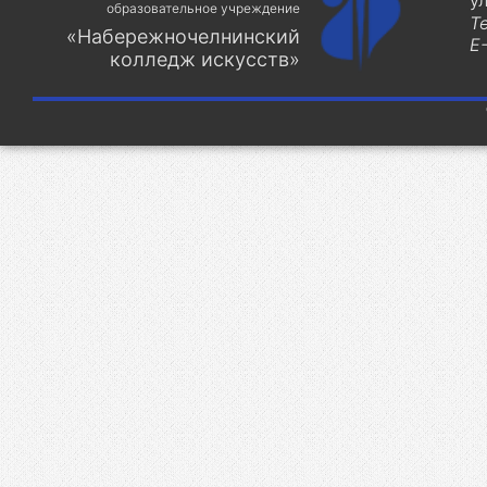
у
образовательное учреждение
Т
«Набережночелнинский
E-
колледж искусств»