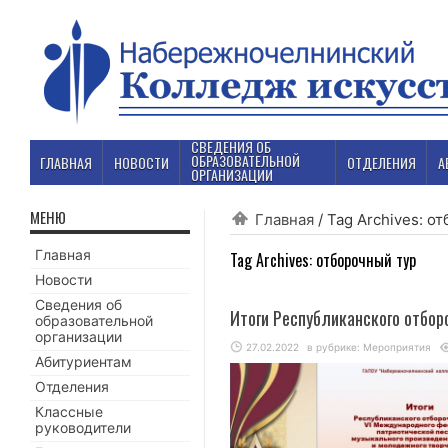
СВЕДЕНИЯ ОБ
ОБРАЗОВАТЕЛЬНОЙ
ГЛАВНАЯ
НОВОСТИ
ОТДЕЛЕНИЯ
А
ОРГАНИЗАЦИИ
МЕНЮ
Главная
/
Tag Archives: о
Главная
Tag Archives:
отборочный тур
Новости
Сведения об
Итоги Республиканского отбо
образовательной
организации
27.02.2022
в рубрике:
Мероприятия
Абитуриентам
Отделения
Классные
руководители