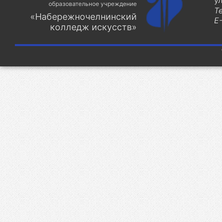
у
образовательное учреждение
Т
«Набережночелнинский
E-
колледж искусств»