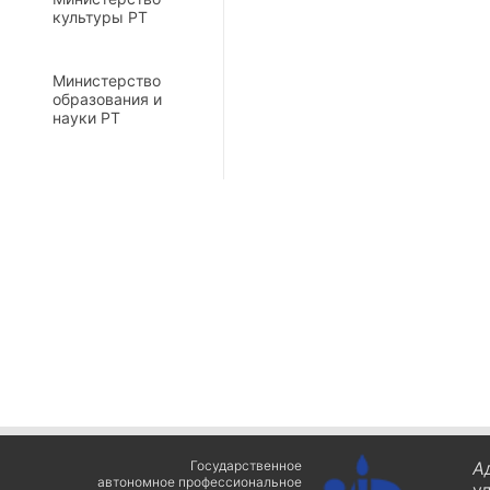
культуры РТ
Министерство
образования и
науки РТ
Государственное
А
автономное профессиональное