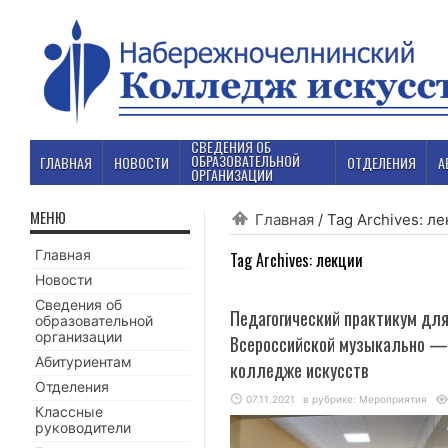
СВЕДЕНИЯ ОБ
ОБРАЗОВАТЕЛЬНОЙ
ГЛАВНАЯ
НОВОСТИ
ОТДЕЛЕНИЯ
А
ОРГАНИЗАЦИИ
МЕНЮ
Главная
/
Tag Archives: л
Главная
Tag Archives:
лекции
Новости
Сведения об
Педагогический практикум дл
образовательной
организации
Всероссийской музыкально —
Абитуриентам
колледже искусств
Отделения
07.11.2021
в рубрике:
Мероприятия
Классные
руководители