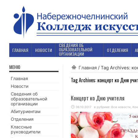
СВЕДЕНИЯ ОБ
ОБРАЗОВАТЕЛЬНОЙ
ГЛАВНАЯ
НОВОСТИ
ОТДЕЛЕНИЯ
А
ОРГАНИЗАЦИИ
МЕНЮ
Главная
/
Tag Archives: к
Главная
Tag Archives:
концерт ко Дню учи
Новости
Сведения об
Концерт ко Дню учителя
образовательной
организации
06.10.2017
в рубрике:
Все новости
,
Ко
Абитуриентам
Отделения
Классные
руководители