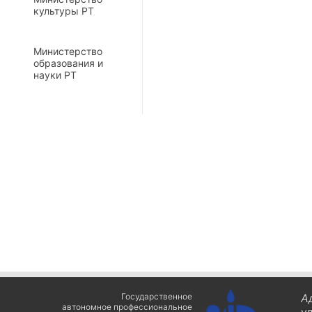
культуры РТ
Министерство
образования и
науки РТ
Государственное
А
автономное профессиональное