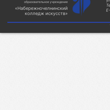
у
образовательное учреждение
Т
«Набережночелнинский
E-
колледж искусств»