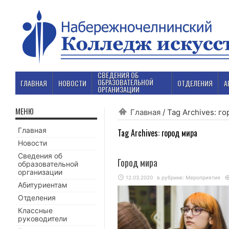
СВЕДЕНИЯ ОБ
ОБРАЗОВАТЕЛЬНОЙ
ГЛАВНАЯ
НОВОСТИ
ОТДЕЛЕНИЯ
А
ОРГАНИЗАЦИИ
МЕНЮ
Главная
/
Tag Archives: г
Главная
Tag Archives:
город мира
Новости
Сведения об
Город мира
образовательной
организации
12.03.2020
в рубрике:
Мероприятия
Абитуриентам
Отделения
Классные
руководители