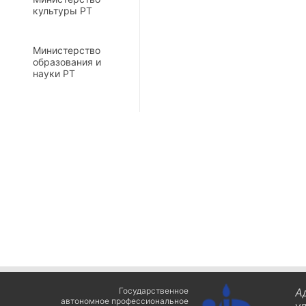
культуры РТ
Министерство
образования и
науки РТ
Государственное
А
автономное профессиональное