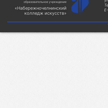
у
образовательное учреждение
Т
«Набережночелнинский
E-
колледж искусств»