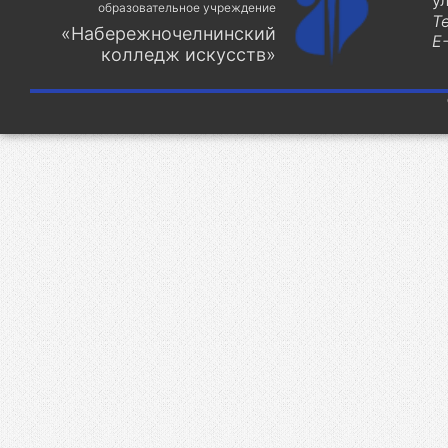
у
образовательное учреждение
Т
«Набережночелнинский
E-
колледж искусств»