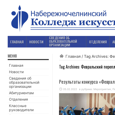
СВЕДЕНИЯ ОБ
ОБРАЗОВАТЕЛЬНОЙ
ГЛАВНАЯ
НОВОСТИ
ОТДЕЛЕНИЯ
А
ОРГАНИЗАЦИИ
МЕНЮ
Главная
/
Tag Archives: Ф
Главная
Tag Archives:
Февральский переп
Новости
Сведения об
Результаты конкурса «Февра
образовательной
организации
05.02.2022
в рубрике:
Мероприятия
,
П
Абитуриентам
Отделения
Классные
руководители