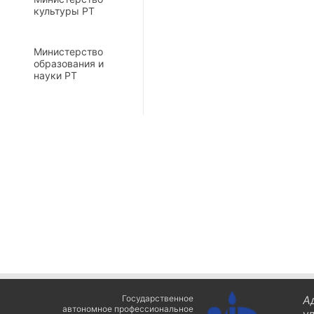
культуры РТ
Министерство
образования и
науки РТ
Государственное
А
автономное профессиональное