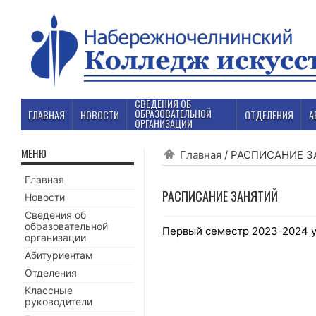
СВЕДЕНИЯ ОБ
ОБРАЗОВАТЕЛЬНОЙ
ГЛАВНАЯ
НОВОСТИ
ОТДЕЛЕНИЯ
А
ОРГАНИЗАЦИИ
МЕНЮ
Главная
/
РАСПИСАНИЕ З
Главная
РАСПИСАНИЕ ЗАНЯТИЙ
Новости
Сведения об
образовательной
Первый семестр 2023-2024 у
организации
Абитуриентам
Отделения
Классные
руководители