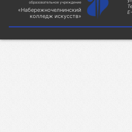
у
образовательное учреждение
Т
«Набережночелнинский
E-
колледж искусств»