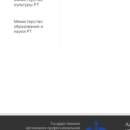
культуры РТ
Министерство
образования и
науки РТ
Государственное
А
автономное профессиональное