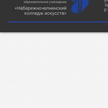
у
образовательное учреждение
Т
«Набережночелнинский
E-
колледж искусств»