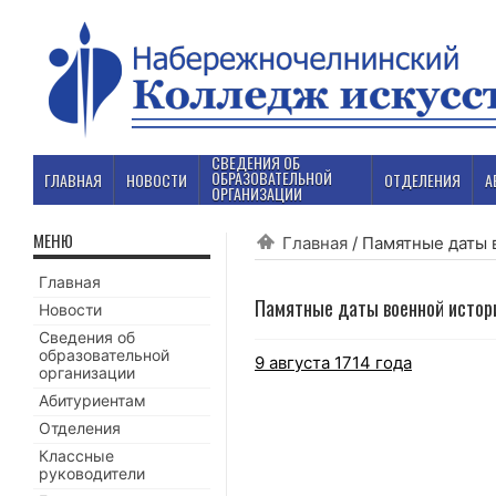
СВЕДЕНИЯ ОБ
ОБРАЗОВАТЕЛЬНОЙ
ГЛАВНАЯ
НОВОСТИ
ОТДЕЛЕНИЯ
А
ОРГАНИЗАЦИИ
МЕНЮ
Главная
/
Памятные даты 
Главная
Памятные даты военной истор
Новости
Сведения об
образовательной
9 августа 1714 года
организации
Абитуриентам
Отделения
Классные
руководители