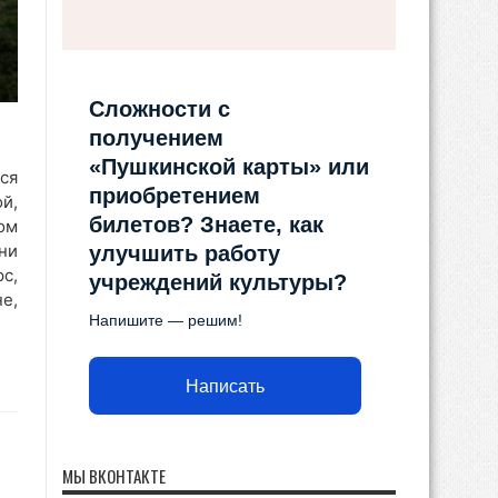
Сложности с
получением
«Пушкинской карты» или
ся
приобретением
й,
билетов? Знаете, как
ом
ни
улучшить работу
с,
учреждений культуры?
е,
Напишите — решим!
Написать
МЫ ВКОНТАКТЕ