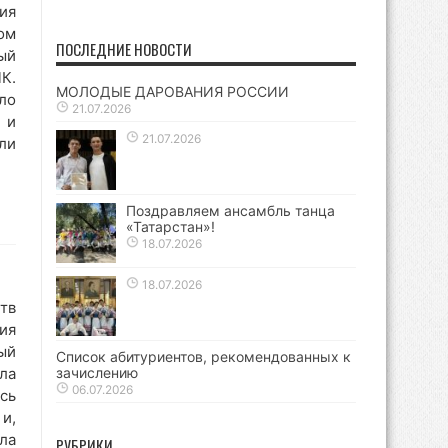
ия
ом
ПОСЛЕДНИЕ НОВОСТИ
ый
К.
МОЛОДЫЕ ДАРОВАНИЯ РОССИИ
ло
21.07.2026
 и
21.07.2026
ли
Поздравляем ансамбль танца
«Татарстан»!
18.07.2026
18.07.2026
тв
ия
ый
Список абитуриентов, рекомендованных к
ла
зачислению
06.07.2026
сь
и,
ла
РУБРИКИ