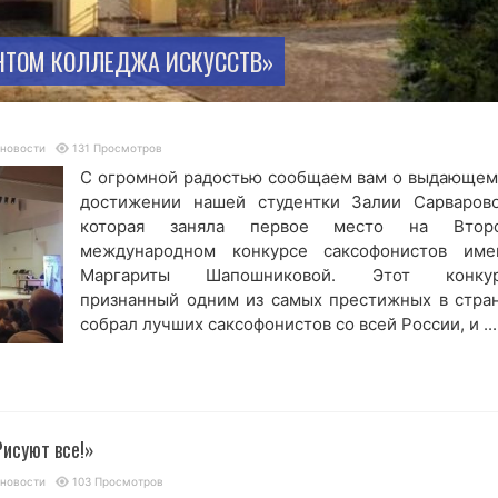
НТОМ КОЛЛЕДЖА ИСКУССТВ»
 новости
131 Просмотров
С огромной радостью сообщаем вам о выдающем
достижении нашей студентки Залии Сарварово
которая заняла первое место на Втор
международном конкурсе саксофонистов име
Маргариты Шапошниковой. Этот конкур
признанный одним из самых престижных в стран
собрал лучших саксофонистов со всей России, и ...
суют все!»
 новости
103 Просмотров