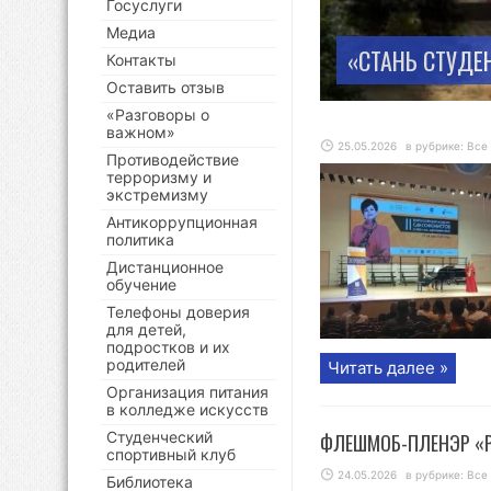
Госуслуги
Медиа
«СТАНЬ СТУДЕ
Контакты
Оставить отзыв
«Разговоры о
важном»
25.05.2026
в рубрике:
Все
Противодействие
терроризму и
экстремизму
Антикоррупционная
политика
Дистанционное
обучение
Телефоны доверия
для детей,
подростков и их
родителей
Читать далее »
Организация питания
в колледже искусств
Студенческий
ФЛЕШМОБ-ПЛЕНЭР «Ри
спортивный клуб
24.05.2026
в рубрике:
Все
Библиотека