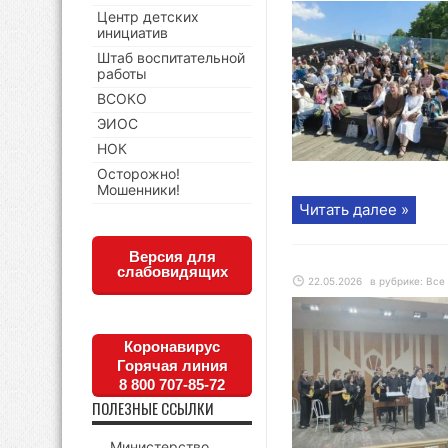
Центр детских
инициатив
Штаб воспитательной
работы
ВСОКО
ЭИОС
НОК
Осторожно!
Мошенники!
Читать далее »
Версия для
слабовидящих
22.05.2026
в рубрике:
Все
Коронавирус
Горячая линия
8 800 707-85-72
ПОЛЕЗНЫЕ ССЫЛКИ
Министерство