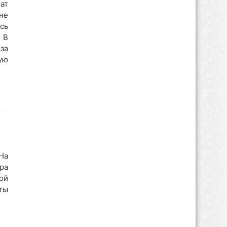
ат
не
сь
 В
за
ую
 На
ра
ой
ты