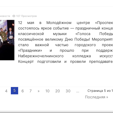
новости
107 Просмотров
12 мая в Молодёжном центре «Проспек
состоялось яркое событие — праздничный конце
классической музыки «Голоса Победы
посвящённое великому Дню Победы! Мероприят
стало важной частью городского проек
«Праздники» и прошло при поддерж
Набережночелнинского колледжа искусст
Концерт подготовили и провели преподавате
5
4
6
7
»
10
20
30
...
Страница 5 из 
Последняя »