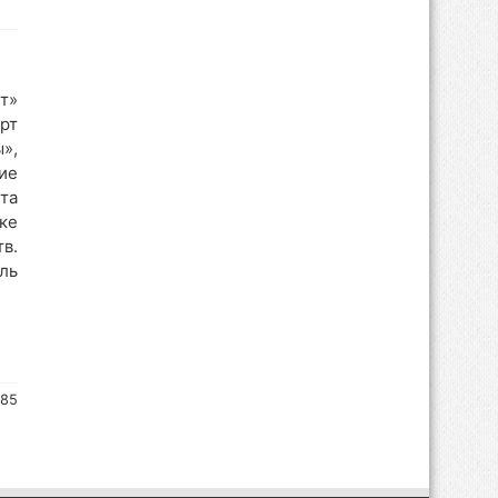
т»
рт
»,
ие
та
ке
в.
ль
185