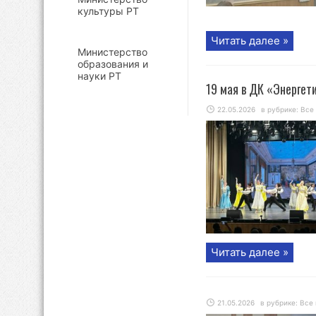
культуры РТ
Читать далее »
Министерство
образования и
науки РТ
19 мая в ДК «Энергет
22.05.2026
в рубрике:
Все
Читать далее »
21.05.2026
в рубрике:
Все 