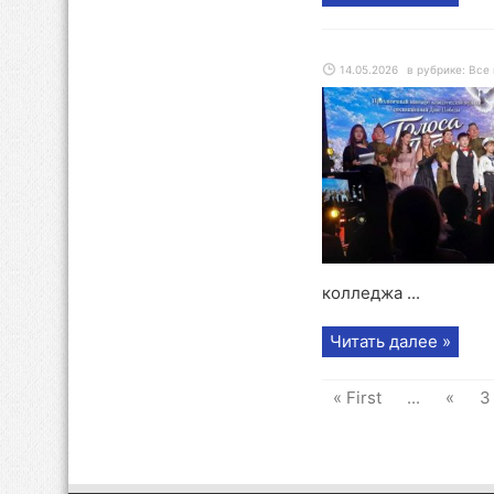
14.05.2026
в рубрике:
Все 
колледжа ...
Читать далее »
« First
...
«
3