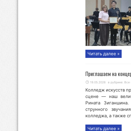
Читать далее »
Приглашаем на конце
19.05.2026
в рубрике:
Все 
Колледж искусств пр
сцене — наш вели
Рината Зиганшина.
струнного звучани
колледжа, а также сп
Читать далее »