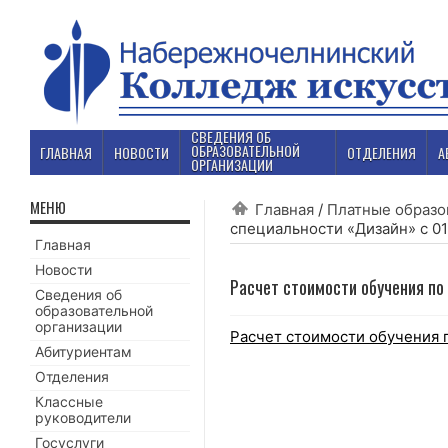
СВЕДЕНИЯ ОБ
ОБРАЗОВАТЕЛЬНОЙ
ГЛАВНАЯ
НОВОСТИ
ОТДЕЛЕНИЯ
А
ОРГАНИЗАЦИИ
МЕНЮ
Главная
/
Платные образо
специальности «Дизайн» с 01
Главная
Новости
Расчет стоимости обучения по
Сведения об
образовательной
организации
Расчет стоимости обучения п
Абитуриентам
Отделения
Классные
руководители
Госуслуги