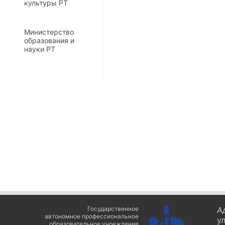
культуры РТ
Министерство
образования и
науки РТ
Государственное
А
автономное профессиональное
у
образовательное учреждение