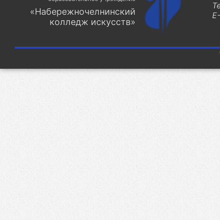
Т
«Набережночелнинский
E-
колледж искусств»