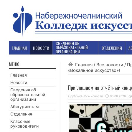
СВЕДЕНИЯ ОБ
ОБРАЗОВАТЕЛЬНОЙ
ГЛАВНАЯ
НОВОСТИ
ОТДЕЛЕНИЯ
А
ОРГАНИЗАЦИИ
МЕНЮ
Главная
/
Все новости
/
Пр
«Вокальное искусство»!
Главная
Новости
Приглашаем на отчётный конц
Сведения об
образовательной
в рубрике:
Все новости
05.06.2026
организации
Абитуриентам
Отделения
Классные
руководители