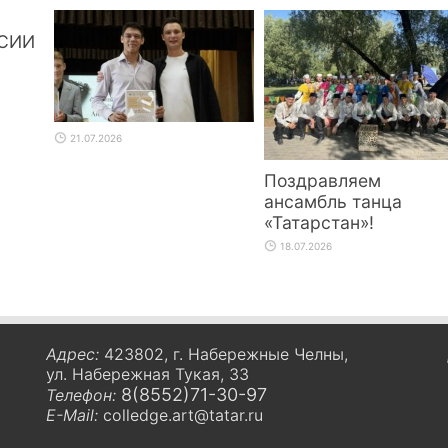
СИИ
21.07.2026
Поздравляем
ансамбль танца
«Татарстан»!
18.07.2026
Адрес:
423802, г. Набережные Челны,
ул. Набережная Тукая, 33
8(8552)71-30-97
Телефон:
E-Mail:
colledge.art@tatar.ru