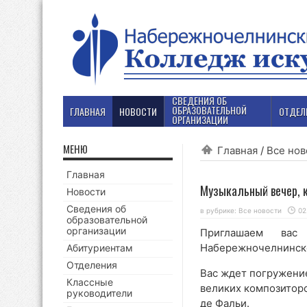
СВЕДЕНИЯ ОБ
ОБРАЗОВАТЕЛЬНОЙ
ГЛАВНАЯ
НОВОСТИ
ОТДЕЛ
ОРГАНИЗАЦИИ
МЕНЮ
Главная
/
Все нов
Главная
Музыкальный вечер, к
Новости
Сведения об
в рубрике:
Все новости
02
образовательной
организации
Приглашаем вас 
Набережночелнинско
Абитуриентам
Отделения
Вас ждет погружение
Классные
великих композиторов 
руководители
де Фальи.