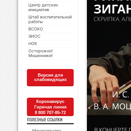
Центр детских
инициатив
Штаб воспитательной
работы
ВСОКО
ЭИОС
НОК
Осторожно!
Мошенники!
Версия для
слабовидящих
Коронавирус
Горячая линия
8 800 707-85-72
ПОЛЕЗНЫЕ ССЫЛКИ
Министерство