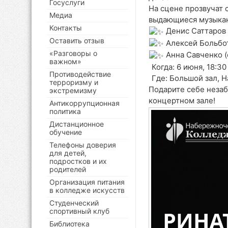
Госуслуги
На сцене прозвучат с
Медиа
выдающиеся музыка
Контакты
Денис Саттаров 
Оставить отзыв
Алексей Больбот
«Разговоры о
Анна Савченко (
важном»
Когда: 6 июня, 18:30
Противодействие
Где: Большой зал, Н
терроризму и
Подарите себе незаб
экстремизму
концертном зале!
Антикоррупционная
политика
Дистанционное
обучение
Телефоны доверия
для детей,
подростков и их
родителей
Организация питания
в колледже искусств
Студенческий
спортивный клуб
Библиотека