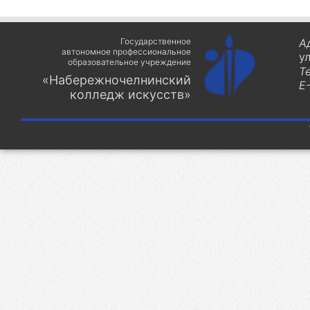
Государственное
А
автономное профессиональное
у
образовательное учреждение
Т
«Набережночелнинский
E-
колледж искусств»