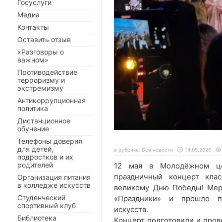
Госуслуги
Медиа
Контакты
Оставить отзыв
«Разговоры о
важном»
Противодействие
терроризму и
экстремизму
Антикоррупционная
политика
Дистанционное
обучение
Телефоны доверия
для детей,
в рубрике:
Все новости
14.05.2026
подростков и их
родителей
12 мая в Молодёжном це
праздничный концерт кла
Организация питания
в колледже искусств
великому Дню Победы! Мер
Студенческий
«Праздники» и прошло п
спортивный клуб
искусств.
Библиотека
Концерт подготовили и пров