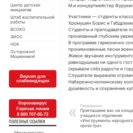
Центр детских
М.и концертмейстер Фурукина
инициатив
Участники — студенты класс
Штаб воспитательной
работы
Хромушин Борис и Габдрахма
ВСОКО
Студенты и преподаватели п
пронизанный глубоким уваже
ЭИОС
В программе гармонично соч
НОК
проникновенные песни военн
Осторожно!
Живое звучание инструменто
Мошенники!
равнодушным ни одного гост
скрывали слёз радости и гор
Слушатели выражали огромну
Версия для
слабовидящих
Набережночелнинскому колл
душевность и сохранение кул
Коронавирус
Предыдущее:
Горячая линия
Приглашаем вас на конц
8 800 707-85-72
учащихся отделения
ПОЛЕЗНЫЕ ССЫЛКИ
«Инструменты народног
оркестра»
Министерство