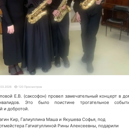
.03.2026
120 Просмотров
ловой Е.В. (саксофон) провел замечательный концерт в до
валидов. Это было поистине трогательное событи
й и добротой.
гин Кир, Галиуллина Маша и Якушева Софья, под
ртмейстера Гатиатуллиной Рины Алексеевны, подарили