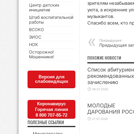
зрителям незабывае
Центр детских
уюта, а искренние у
инициатив
музыкантов.
Штаб воспитательной
работы
Спасибо всем, кто п
ВСОКО
ЭИОС
Предыдущее:
НОК
Предыдущая за
Осторожно!
Мошенники!
ПОХОЖИЕ НОВОСТИ
Список абитуриен
рекомендованных
Версия для
слабовидящих
зачислению
06.07.2026
Коронавирус
МОЛОДЫЕ
Горячая линия
ДАРОВАНИЯ РОС
8 800 707-85-72
21.07.2026
ПОЛЕЗНЫЕ ССЫЛКИ
Министерство