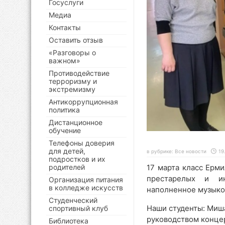
Госуслуги
Медиа
Контакты
Оставить отзыв
«Разговоры о
важном»
Противодействие
терроризму и
экстремизму
Антикоррупционная
политика
Дистанционное
обучение
Телефоны доверия
для детей,
в рубрике:
Все новости
19
подростков и их
17 марта класс Ерми
родителей
престарелых и ин
Организация питания
в колледже искусств
наполненное музыко
Студенческий
Наши студенты: Миша
спортивный клуб
руководством конце
Библиотека