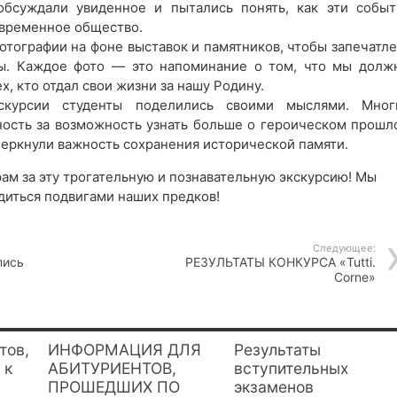
обсуждали увиденное и пытались понять, как эти событ
овременное общество.
отографии на фоне выставок и памятников, чтобы запечатле
ы. Каждое фото — это напоминание о том, что мы долж
х, кто отдал свои жизни за нашу Родину.
скурсии студенты поделились своими мыслями. Мног
ность за возможность узнать больше о героическом прошл
еркнули важность сохранения исторической памяти.
ам за эту трогательную и познавательную экскурсию! Мы
диться подвигами наших предков!
Следующее:
пись
РЕЗУЛЬТАТЫ КОНКУРСА «Tutti.
Corne»
тов,
ИНФОРМАЦИЯ ДЛЯ
Результаты
 к
АБИТУРИЕНТОВ,
вступительных
ПРОШЕДШИХ ПО
экзаменов