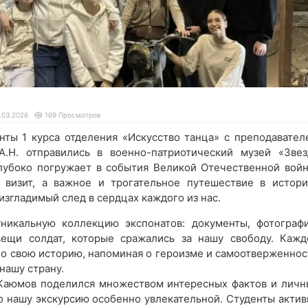
.03.2026
169 Просмотров
нты 1 курса отделения «Искусство танца» с преподавател
А.Н. отправились в военно-патриотический музей «Звез
глубоко погружает в события Великой Отечественной войн
 визит, а важное и трогательное путешествие в истори
изгладимый след в сердцах каждого из нас.
никальную коллекцию экспонатов: документы, фотографи
ещи солдат, которые сражались за нашу свободу. Кажд
ло свою историю, напоминая о героизме и самоотверженнос
нашу страну.
Каюмов поделился множеством интересных фактов и личн
о нашу экскурсию особенно увлекательной. Студенты актив