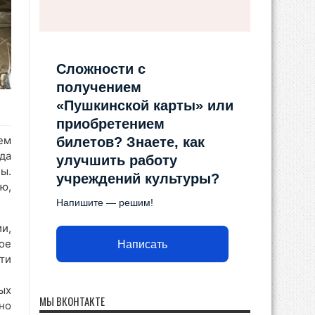
Сложности с
получением
«Пушкинской карты» или
приобретением
ем
билетов? Знаете, как
да
улучшить работу
ы.
учреждений культуры?
ю,
Напишите — решим!
и,
ое
Написать
ти
ых
МЫ ВКОНТАКТЕ
но