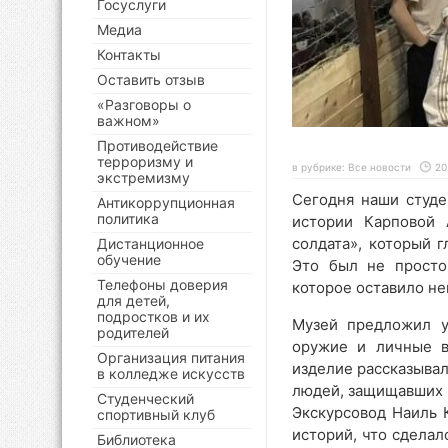
Госуслуги
Медиа
Контакты
Оставить отзыв
«Разговоры о
важном»
Противодействие
терроризму и
в рубрике:
Все новости
20
экстремизму
Сегодня наши студе
Антикоррупционная
политика
истории Карповой 
солдата», который 
Дистанционное
обучение
Это был не просто
Телефоны доверия
которое оставило не
для детей,
подростков и их
Музей предложил у
родителей
оружие и личные в
Организация питания
изделие рассказыва
в колледже искусств
людей, защищавших 
Студенческий
Экскурсовод Наиль 
спортивный клуб
историй, что сделал
Библиотека