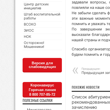
задавали вопросы, 
Центр детских
повлияли на наше с
инициатив
Не забыли сделать ф
Штаб воспитательной
работы
эти важные момент
помнить и уважать те
ВСОКО
По завершении эк
ЭИОС
высказали благодар
НОК
нашей страны и подч
Осторожно!
Мошенники!
Спасибо организатор
будем помнить и гор
Версия для
слабовидящих
Предыдущее:
Предыдущая за
Коронавирус
ПОХОЖИЕ НОВОСТИ
Горячая линия
8 800 707-85-72
Список абитуриен
ПОЛЕЗНЫЕ ССЫЛКИ
рекомендованных
зачислению
Министерство