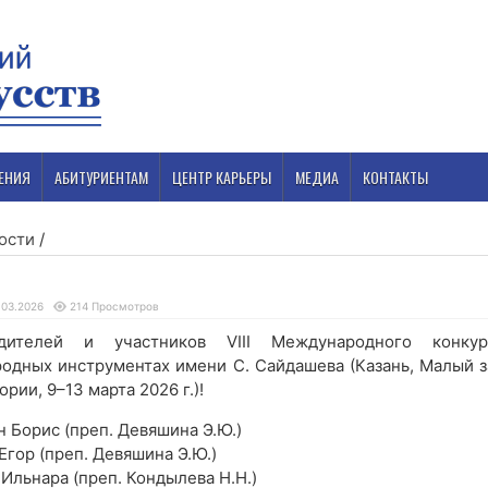
ЕНИЯ
АБИТУРИЕНТАМ
ЦЕНТР КАРЬЕРЫ
МЕДИА
КОНТАКТЫ
ости
/
.03.2026
214 Просмотров
дителей и участников VIII Международного конкур
родных инструментах имени С. Сайдашева (Казань, Малый з
рии, 9–13 марта 2026 г.)!
 Борис (преп. Девяшина Э.Ю.)
гор (преп. Девяшина Э.Ю.)
Ильнара (преп. Кондылева Н.Н.)