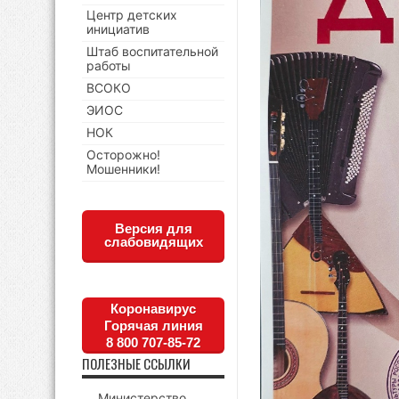
Центр детских
инициатив
Штаб воспитательной
работы
ВСОКО
ЭИОС
НОК
Осторожно!
Мошенники!
Версия для
слабовидящих
Коронавирус
Горячая линия
8 800 707-85-72
ПОЛЕЗНЫЕ ССЫЛКИ
Министерство