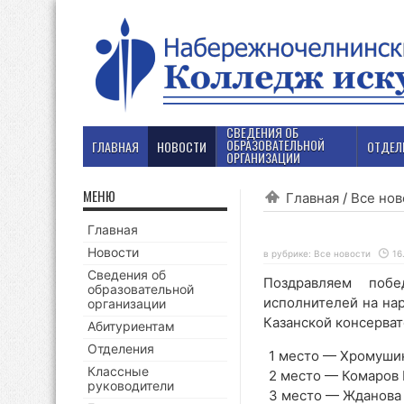
СВЕДЕНИЯ ОБ
ОБРАЗОВАТЕЛЬНОЙ
ГЛАВНАЯ
НОВОСТИ
ОТДЕЛ
ОРГАНИЗАЦИИ
МЕНЮ
Главная
/
Все нов
Главная
Новости
в рубрике:
Все новости
16
Сведения об
Поздравляем побе
образовательной
исполнителей на на
организации
Казанской консервато
Абитуриентам
Отделения
1 место — Хромушин
Классные
2 место — Комаров Е
руководители
3 место — Жданова 