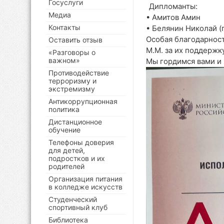
Госуслуги
Дипломанты:
Медиа
• Амитов Амин
Контакты
• Белянин Николай (
Особая благодарнос
Оставить отзыв
М.М. за их поддержк
«Разговоры о
важном»
Мы гордимся вами и 
Противодействие
терроризму и
экстремизму
Антикоррупционная
политика
Дистанционное
обучение
Телефоны доверия
для детей,
подростков и их
родителей
Организация питания
в колледже искусств
Студенческий
спортивный клуб
Библиотека