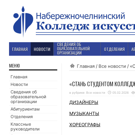
СВЕДЕНИЯ ОБ
ОБРАЗОВАТЕЛЬНОЙ
ГЛАВНАЯ
НОВОСТИ
ОТДЕЛЕНИЯ
А
ОРГАНИЗАЦИИ
МЕНЮ
Главная
/
Все новости
/
«
Главная
«СТАНЬ СТУДЕНТОМ КОЛЛЕД
Новости
Сведения об
в рубрике:
Все новости
05.02.2026
образовательной
организации
ДИЗАЙНЕРЫ
Абитуриентам
МУЗЫКАНТЫ
Отделения
Классные
ХОРЕОГРАФЫ
руководители