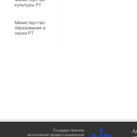
культуры РТ
Министерство
образования и
науки РТ
Государственное
А
автономное профессиональное