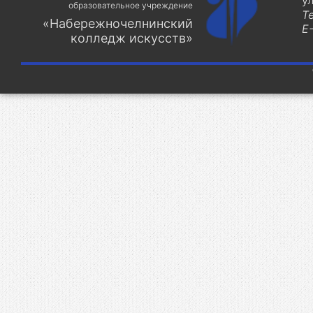
у
образовательное учреждение
Т
«Набережночелнинский
E-
колледж искусств»