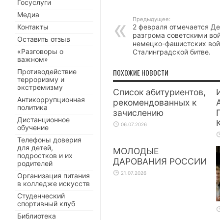
Госуслуги
Медиа
Предыдущее:
Контакты
2 февраля отмечается Д
разгрома советскими во
Оставить отзыв
немецко-фашистских вой
«Разговоры о
Сталинградской битве.
важном»
Противодействие
ПОХОЖИЕ НОВОСТИ
терроризму и
экстремизму
Список абитуриентов,
Антикоррупционная
рекомендованных к
политика
зачислению
Дистанционное
06.07.2026
обучение
Телефоны доверия
для детей,
МОЛОДЫЕ
подростков и их
ДАРОВАНИЯ РОССИИ
родителей
21.07.2026
Организация питания
в колледже искусств
Студенческий
спортивный клуб
Библиотека