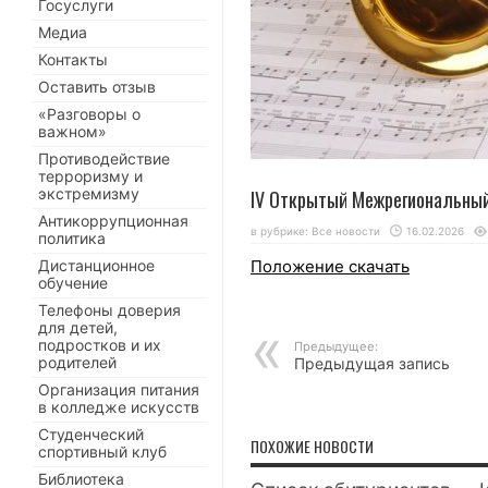
Госуслуги
Медиа
Контакты
Оставить отзыв
«Разговоры о
важном»
Противодействие
терроризму и
экстремизму
IV Открытый Межрегиональный
Антикоррупционная
в рубрике:
Все новости
16.02.2026
политика
Дистанционное
Положение скачать
обучение
Телефоны доверия
для детей,
подростков и их
Предыдущее:
родителей
Предыдущая запись
Организация питания
в колледже искусств
Студенческий
ПОХОЖИЕ НОВОСТИ
спортивный клуб
Библиотека