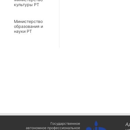
культуры РТ
Министерство
образования и
науки РТ
Государственное
А
автономное профессиональное