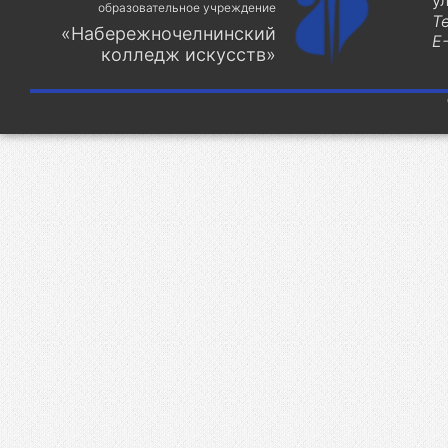
у
образовательное учреждение
Т
«Набережночелнинский
E-
колледж искусств»