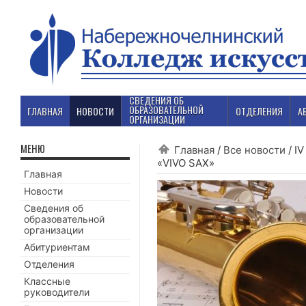
СВЕДЕНИЯ ОБ
ОБРАЗОВАТЕЛЬНОЙ
ГЛАВНАЯ
НОВОСТИ
ОТДЕЛЕНИЯ
А
ОРГАНИЗАЦИИ
МЕНЮ
Главная
/
Все новости
/
IV
«VIVO SAX»
Главная
Новости
Сведения об
образовательной
организации
Абитуриентам
Отделения
Классные
руководители