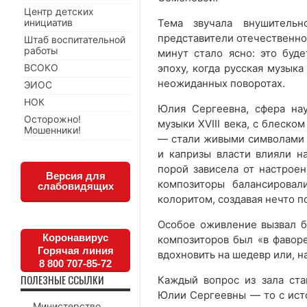
Центр детских
инициатив
Тема звучала внушитель
представители отечественной
Штаб воспитательной
работы
минут стало ясно: это буде
ВСОКО
эпоху, когда русская музыка
неожиданных поворотах.
ЭИОС
НОК
Юлия Сергеевна, сфера на
Осторожно!
музыки XVIII века, с блеско
Мошенники!
— стали живыми символами с
и капризы власти влияли на
порой зависела от настроен
Версия для
композиторы балансирова
слабовидящих
колоритом, создавая нечто 
Особое оживление вызвал бл
Коронавирус
композиторов был «в фаворе
Горячая линия
вдохновить на шедевр или, н
8 800 707-85-72
ПОЛЕЗНЫЕ ССЫЛКИ
Каждый вопрос из зала ста
Юлии Сергеевны — то с ист
Министерство