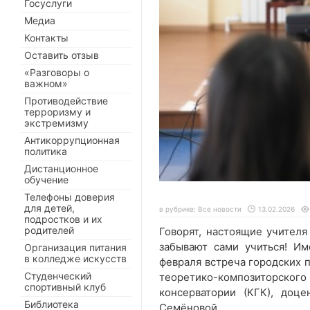
Госуслуги
Медиа
Контакты
Оставить отзыв
«Разговоры о
важном»
Противодействие
терроризму и
экстремизму
Антикоррупционная
политика
Дистанционное
обучение
Телефоны доверия
для детей,
в рубрике:
Все новости
13.02.2026
подростков и их
родителей
Говорят, настоящие учителя
забывают сами учиться! И
Организация питания
в колледже искусств
февраля встреча городских 
Студенческий
теоретико-композиторс
спортивный клуб
консерватории (КГК), доц
Библиотека
Семёновой.