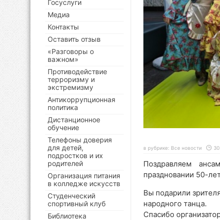
Госуслуги
Медиа
Контакты
Оставить отзыв
«Разговоры о
важном»
Противодействие
терроризму и
экстремизму
Антикоррупционная
политика
Дистанционное
обучение
Телефоны доверия
для детей,
в рубрике:
Все новости
30
подростков и их
Поздравляем анса
родителей
праздновании 50-ле
Организация питания
в колледже искусств
Вы подарили зрител
Студенческий
народного танца.
спортивный клуб
Спасибо организатор
Библиотека