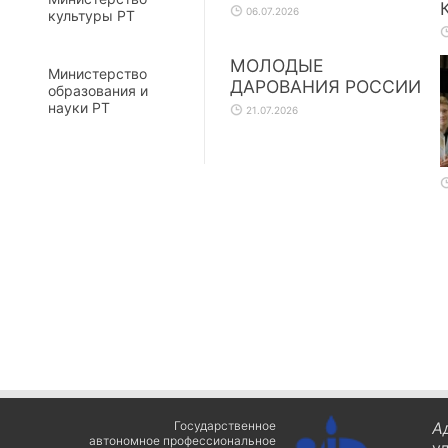
06.07.2026
культуры РТ
МОЛОДЫЕ
Министерство
ДАРОВАНИЯ РОССИИ
образования и
науки РТ
21.07.2026
Государственное
А
автономное профессиональное