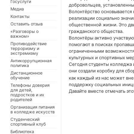
Госуслуги
добровольцев, установленны
Медиа
Волонтёрство основывается 
Контакты
реализации социально значи
Оставить отзыв
общественной жизни. Это дв
гражданского общества.
«Разговоры о
важном»
Волонтёры активно участвую
Противодействие
помогают в поисках пропавш
терроризму и
ограниченными возможностя
экстремизму
культурных и спортивных ме
Антикоррупционная
Сегодня студенты колледжа 
политика
они создали коробку для сбо
Дистанционное
как каждый из нас может вн
обучение
поддержку социальных иниц
Телефоны доверия
для детей,
Давайте вместе отмечать это
подростков и их
родителей
Организация питания
в колледже искусств
Студенческий
спортивный клуб
Библиотека