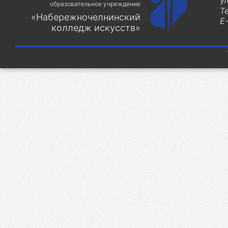
у
образовательное учреждение
Т
«Набережночелнинский
E-
колледж искусств»