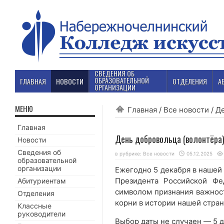
СВЕДЕНИЯ ОБ
ОБРАЗОВАТЕЛЬНОЙ
ГЛАВНАЯ
НОВОСТИ
ОТДЕЛЕНИЯ
А
ОРГАНИЗАЦИИ
МЕНЮ
Главная
/
Все новости
/
Де
Главная
День добровольца (волонтёра)
Новости
Сведения об
в рубрике:
Все новости
05.12.2025
образовательной
организации
Ежегодно 5 декабря в нашей 
Президента Российской Фе
Абитуриентам
символом признания важност
Отделения
корни в истории нашей стран
Классные
руководители
Выбор даты не случаен — 5 