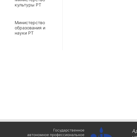
культуры РТ
Министерство
образования и
науки РТ
Государственное
А
автономное профессиональное