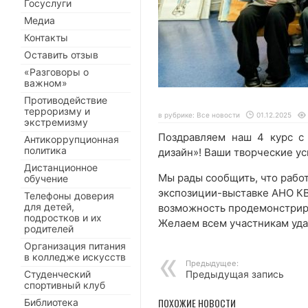
Госуслуги
Медиа
Контакты
Оставить отзыв
«Разговоры о
важном»
Противодействие
терроризму и
в рубрике:
Все новости
01.12.2025
экстремизму
Поздравляем наш 4 курс с
Антикоррупционная
политика
дизайн»! Ваши творческие ус
Дистанционное
Мы рады сообщить, что работ
обучение
экспозиции-выставке АНО К
Телефоны доверия
для детей,
возможность продемонстриро
подростков и их
Желаем всем участникам уда
родителей
Организация питания
в колледже искусств
Предыдущее:
Студенческий
Предыдущая запись
спортивный клуб
ПОХОЖИЕ НОВОСТИ
Библиотека