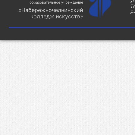
у
образовательное учреждение
Т
«Набережночелнинский
E-
колледж искусств»