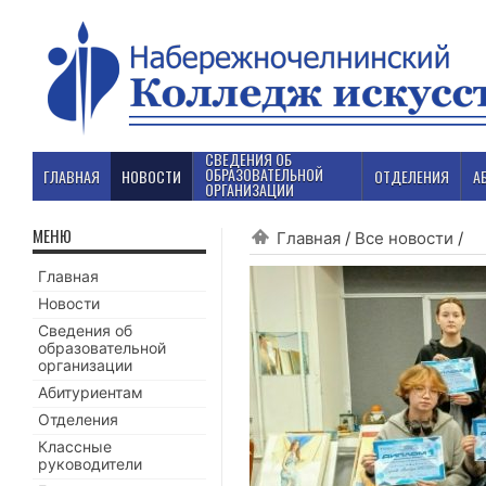
СВЕДЕНИЯ ОБ
ОБРАЗОВАТЕЛЬНОЙ
ГЛАВНАЯ
НОВОСТИ
ОТДЕЛЕНИЯ
А
ОРГАНИЗАЦИИ
МЕНЮ
Главная
/
Все новости
/
Главная
Новости
Сведения об
образовательной
организации
Абитуриентам
Отделения
Классные
руководители