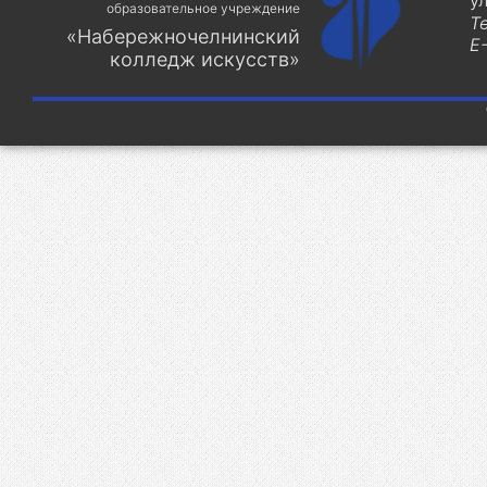
у
образовательное учреждение
Т
«Набережночелнинский
E-
колледж искусств»