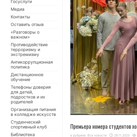
Госуслуги
Медиа
Контакты
Оставить отзыв
«Разговоры о
важном»
Противодействие
терроризму и
экстремизму
Антикоррупционная
политика
Дистанционное
обучение
Телефоны доверия
для детей,
подростков и их
родителей
Организация питания
в колледже искусств
Студенческий
Премьера номера студентов хо
спортивный клуб
Библиотека
в рубрике:
Все новости
29.11.2025