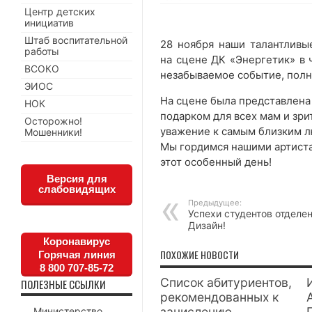
Центр детских
инициатив
Штаб воспитательной
28 ноября наши талантливы
работы
на сцене ДК «Энергетик» в 
ВСОКО
незабываемое событие, полн
ЭИОС
На сцене была представлена
НОК
подарком для всех мам и зри
Осторожно!
уважение к самым близким л
Мошенники!
Мы гордимся нашими артиста
этот особенный день!
Версия для
слабовидящих
Предыдущее:
Успехи студентов отделе
Дизайн!
Коронавирус
ПОХОЖИЕ НОВОСТИ
Горячая линия
8 800 707-85-72
Список абитуриентов,
ПОЛЕЗНЫЕ ССЫЛКИ
рекомендованных к
зачислению
Министерство