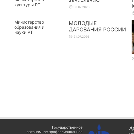
культуры РТ
06.07.2026
Министерство
МОЛОДЫЕ
образования и
ДАРОВАНИЯ РОССИИ
науки РТ
21.07.2026
Государственное
А
автономное профессиональное