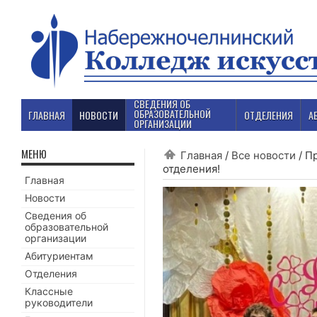
СВЕДЕНИЯ ОБ
ОБРАЗОВАТЕЛЬНОЙ
ГЛАВНАЯ
НОВОСТИ
ОТДЕЛЕНИЯ
А
ОРГАНИЗАЦИИ
МЕНЮ
Главная
/
Все новости
/
Пр
отделения!
Главная
Новости
Сведения об
образовательной
организации
Абитуриентам
Отделения
Классные
руководители