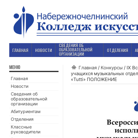
СВЕДЕНИЯ ОБ
ОБРАЗОВАТЕЛЬНОЙ
ГЛАВНАЯ
НОВОСТИ
ОТДЕЛЕНИЯ
А
ОРГАНИЗАЦИИ
МЕНЮ
Главная
/
Конкурсы
/
IX В
учащихся музыкальных отде
Главная
«Tutti» ПОЛОЖЕНИЕ
Новости
Сведения об
образовательной
организации
Абитуриентам
Отделения
Классные
руководители