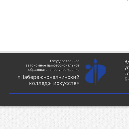
Государственное
А
автономное профессиональное
у
образовательное учреждение
Т
«Набережночелнинский
E-
колледж искусств»