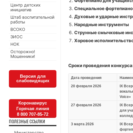
Фортепиано для учащихс
Центр детских
Специальное фортепиано
инициатив
Духовые и ударные инст
Штаб воспитательной
работы
Народные инструменты
ВСОКО
Струнные смычковые ин
ЭИОС
Хоровое исполнительств
НОК
Осторожно!
Мошенники!
Сроки проведения конкурса
Версия для
Дата проведения
Наимен
слабовидящих
20
февраля 2026
IX
Всер
вокаль
Voice
»
Коронавирус
27 февраля 2026
IX
Всер
Горячая линия
для уч
8 800 707-85-72
коллед
ПОЛЕЗНЫЕ ССЫЛКИ
3
марта 2026
IX
Всер
фортеп
Министерство