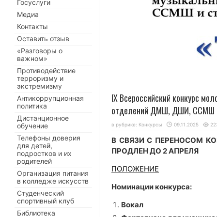
Госуслуги
Медиа
Контакты
Оставить отзыв
«Разговоры о
важном»
Противодействие
терроризму и
экстремизму
IX Всероссийский конкурс мо
Антикоррупционная
политика
отделений ДМШ, ДШИ, ССМШ и
Дистанционное
обучение
в рубрике:
Конкурсы
09.11.2025
22
Телефоны доверия
В СВЯЗИ С ПЕРЕНОСОМ КО
для детей,
ПРОДЛЕН ДО 2 АПРЕЛЯ
подростков и их
родителей
ПОЛОЖЕНИЕ
Организация питания
в колледже искусств
Номинации конкурса:
Студенческий
спортивный клуб
Вокал
Библиотека