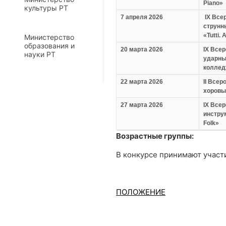
Piano
»
культуры РТ
7 апреля 2026
IX
Всер
струнн
«
Tutti
.
A
Министерство
образования и
20 марта 2026
IX
Всер
науки РТ
ударны
коллед
22 марта 2026
II
Всеро
хоровы
27
марта 2026
IX
Всер
инстру
Folk
»
Возрастные группы:
В конкурсе принимают участ
ПОЛОЖЕНИЕ