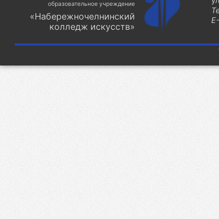
у
образовательное учреждение
Т
«Набережночелнинский
E-
колледж искусств»