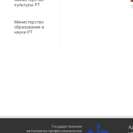
культуры РТ
Министерство
образования и
науки РТ
Государственное
А
автономное профессиональное