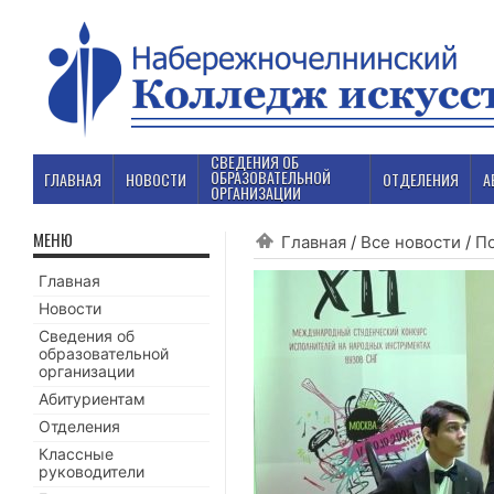
СВЕДЕНИЯ ОБ
ОБРАЗОВАТЕЛЬНОЙ
ГЛАВНАЯ
НОВОСТИ
ОТДЕЛЕНИЯ
А
ОРГАНИЗАЦИИ
МЕНЮ
Главная
/
Все новости
/
П
Главная
Новости
Сведения об
образовательной
организации
Абитуриентам
Отделения
Классные
руководители