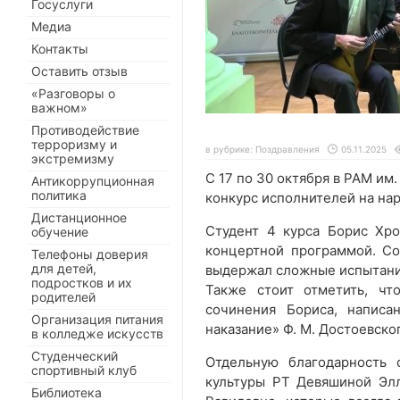
Госуслуги
Медиа
Контакты
Оставить отзыв
«Разговоры о
важном»
Противодействие
терроризму и
в рубрике:
Поздравления
05.11.2025
экстремизму
С 17 по 30 октября в РАМ им
Антикоррупционная
политика
конкурс исполнителей на на
Дистанционное
Студент 4 курса Борис Хр
обучение
концертной программой. Со
Телефоны доверия
для детей,
выдержал сложные испытания
подростков и их
Также стоит отметить, чт
родителей
сочинения Бориса, написа
Организация питания
наказание» Ф. М. Достоевско
в колледже искусств
Студенческий
Отдельную благодарность 
спортивный клуб
культуры РТ Девяшиной Эл
Библиотека