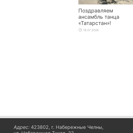
Поздравляем
ансамбль танца
«Татарстан»!
18.07.2026
Адрес:
423802, г. Набережные Челны,