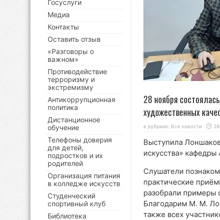
Госуслуги
Медиа
Контакты
Оставить отзыв
«Разговоры о
важном»
Противодействие
терроризму и
экстремизму
28 ноября состоялас
Антикоррупционная
политика
художественных качес
Дистанционное
обучение
в рубрике:
Все новости
28
Телефоны доверия
Выступила Лоншаков
для детей,
искусства» кафедры
подростков и их
родителей
Слушатели познаком
Организация питания
практические приём
в колледже искусств
разобрали примеры 
Студенческий
Благодарим М. М. Ло
спортивный клуб
также всех участник
Библиотека