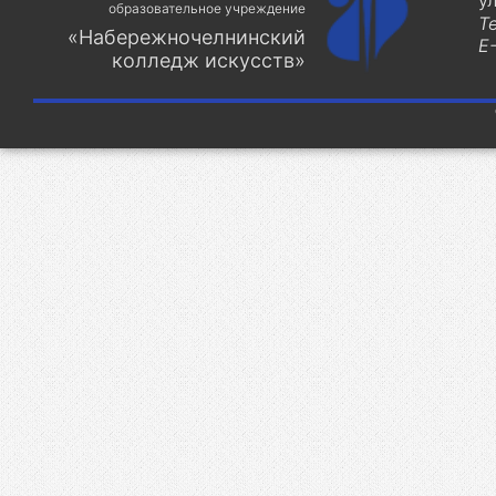
у
образовательное учреждение
Т
«Набережночелнинский
E-
колледж искусств»