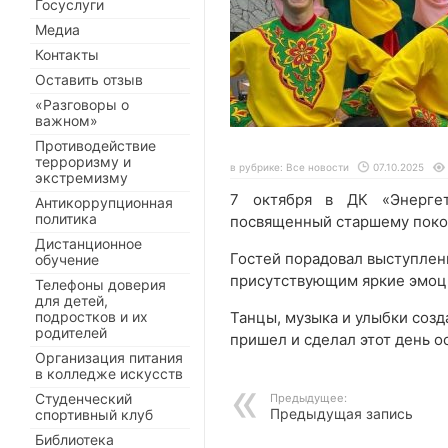
Госуслуги
Медиа
Контакты
Оставить отзыв
«Разговоры о
важном»
Противодействие
терроризму и
в рубрике:
Все новости
07.10.2025
экстремизму
7 октября в ДК «Энергет
Антикоррупционная
политика
посвященный старшему пок
Дистанционное
Гостей порадовал выступлен
обучение
присутствующим яркие эмоц
Телефоны доверия
для детей,
подростков и их
Танцы, музыка и улыбки созд
родителей
пришел и сделал этот день 
Организация питания
в колледже искусств
Студенческий
Предыдущее:
Предыдущая запись
спортивный клуб
Библиотека