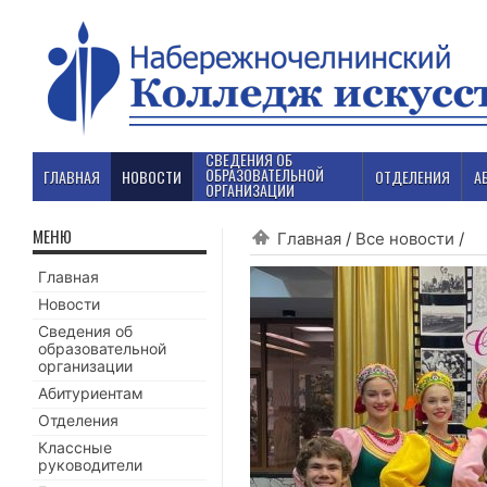
СВЕДЕНИЯ ОБ
ОБРАЗОВАТЕЛЬНОЙ
ГЛАВНАЯ
НОВОСТИ
ОТДЕЛЕНИЯ
А
ОРГАНИЗАЦИИ
МЕНЮ
Главная
/
Все новости
/
Главная
Новости
Сведения об
образовательной
организации
Абитуриентам
Отделения
Классные
руководители