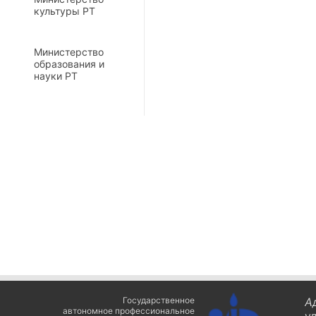
культуры РТ
Министерство
образования и
науки РТ
Государственное
А
автономное профессиональное