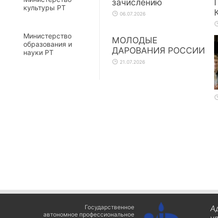
зачислению
культуры РТ
06.07.2026
Министерство
МОЛОДЫЕ
образования и
ДАРОВАНИЯ РОССИИ
науки РТ
21.07.2026
Государственное
А
автономное профессиональное