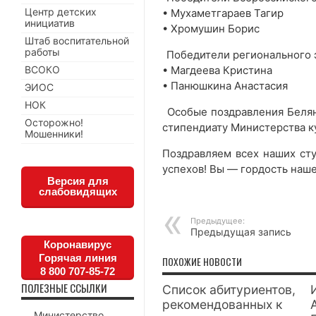
Центр детских
• Мухаметгараев Тагир
инициатив
• Хромушин Борис
Штаб воспитательной
работы
Победители регионального э
• Магдеева Кристина
ВСОКО
• Панюшкина Анастасия
ЭИОС
НОК
Особые поздравления Белян
Осторожно!
стипендиату Министерства к
Мошенники!
Поздравляем всех наших ст
успехов! Вы — гордость наш
Версия для
слабовидящих
Предыдущее:
Предыдущая запись
Коронавирус
Горячая линия
ПОХОЖИЕ НОВОСТИ
8 800 707-85-72
ПОЛЕЗНЫЕ ССЫЛКИ
Список абитуриентов,
рекомендованных к
Министерство