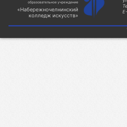
у
образовательное учреждение
Т
«Набережночелнинский
E-
колледж искусств»