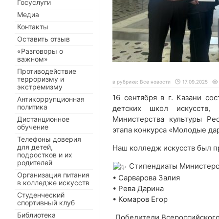
Госуслуги
Медиа
Контакты
Оставить отзыв
«Разговоры о
важном»
Противодействие
терроризму и
в рубрике:
Все новости
17.09.2025
экстремизму
16 сентября в г. Казани со
Антикоррупционная
политика
детских школ искусств,
Министерства культуры Ре
Дистанционное
обучение
этапа конкурса «Молодые да
Телефоны доверия
для детей,
Наш колледж искусств был п
подростков и их
родителей
Стипендиаты Министерст
Организация питания
• Сарварова Залия
в колледже искусств
• Рева Дарина
Студенческий
• Комаров Егор
спортивный клуб
Библиотека
Победители Всероссийского