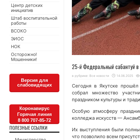
Центр детских
инициатив
Штаб воспитательной
работы
ВСОКО
ЭИОС
НОК
Осторожно!
Мошенники!
25-й Федеральный сабантуй в
в рубрике:
Все новости
14.06.2025
Версия для
слабовидящих
Сегодня в Якутске прошёл
собрал множество участн
праздником культуры и трад
Коронавирус
Особую атмосферу праздни
Горячая линия
колледжа искусств — Ансамб
8 800 707-85-72
ПОЛЕЗНЫЕ ССЫЛКИ
Их выступления были полны 
что позволило всем присутст
Министерство