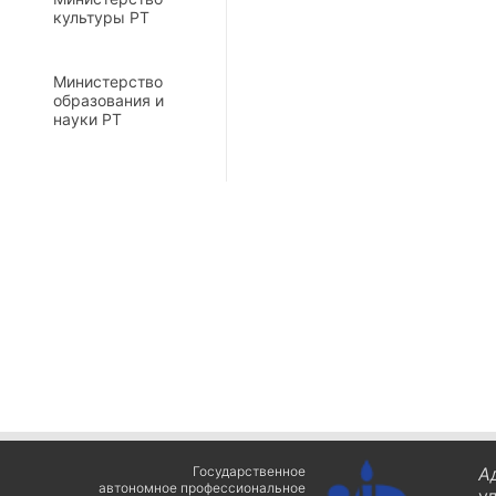
культуры РТ
Министерство
образования и
науки РТ
Государственное
А
автономное профессиональное