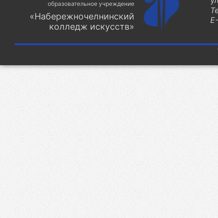
у
образовательное учреждение
Т
«Набережночелнинский
E-
колледж искусств»