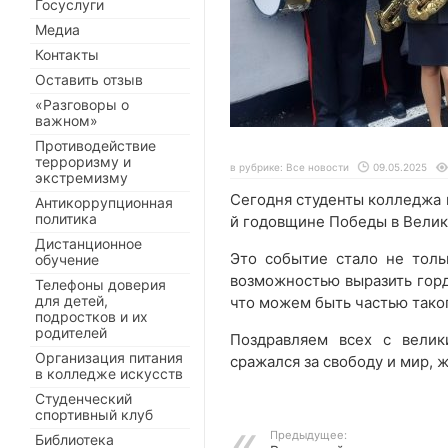
Госуслуги
Медиа
Контакты
Оставить отзыв
«Разговоры о
важном»
Противодействие
терроризму и
в рубрике:
Все новости
09.05.2025
экстремизму
Сегодня студенты колледжа 
Антикоррупционная
политика
й годовщине Победы в Велик
Дистанционное
Это событие стало не толь
обучение
возможностью выразить горд
Телефоны доверия
для детей,
что можем быть частью тако
подростков и их
родителей
Поздравляем всех с велик
Организация питания
сражался за свободу и мир, 
в колледже искусств
Студенческий
спортивный клуб
Предыдущее:
Библиотека