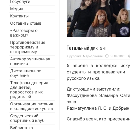
Госуслуги
Медиа
Контакты
Оставить отзыв
«Разговоры о
важном»
Противодействие
Тотальный диктант
терроризму и
экстремизму
в рубрике:
Мероприятия
05.04.2025
Антикоррупционная
политика
5 апреля в колледже иску
Дистанционное
студенты и преподаватели 
обучение
русского языка.
Телефоны доверия
для детей,
Диктующими выступили:
подростков и их
Фасхутдинова Эльмира Саг
родителей
зала.
Организация питания
Рахматуллина Л. С. и Добрын
в колледже искусств
Студенческий
Спасибо всем, кто присоедин
спортивный клуб
Библиотека