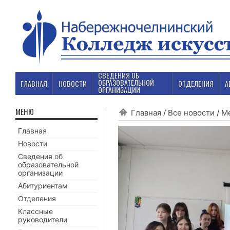
СВЕДЕНИЯ ОБ
ОБРАЗОВАТЕЛЬНОЙ
ГЛАВНАЯ
НОВОСТИ
ОТДЕЛЕНИЯ
А
ОРГАНИЗАЦИИ
МЕНЮ
Главная
/
Все новости
/
М
Главная
Новости
Сведения об
образовательной
организации
Абитуриентам
Отделения
Классные
руководители