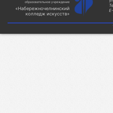
у
образовательное учреждение
Т
«Набережночелнинский
E-
колледж искусств»