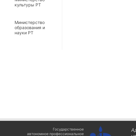
культуры РТ
Министерство
образования и
науки РТ
Государственное
А
автономное профессиональное