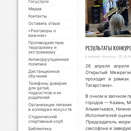
Госуслуги
Медиа
Контакты
Оставить отзыв
«Разговоры о
важном»
Противодействие
РЕЗУЛЬТАТЫ КОНКУРС
терроризму и
экстремизму
в рубрике:
Конкурсы
26.04
Антикоррупционная
политика
26 апреля апреля
Дистанционное
Открытый Межрегио
обучение
проходит в рамках
Телефоны доверия
Татарстане».
для детей,
подростков и их
В очном и заочном п
родителей
городов — Казань, Мо
Организация питания
Альметьевск, Нижне
в колледже искусств
Исполнителей оцени
Студенческий
спортивный клуб
Председатель жюри 
саксофона и заведу
Библиотека