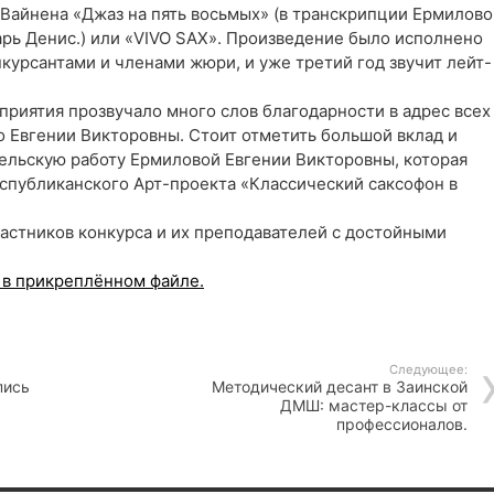
Вайнена «Джаз на пять восьмых» (в транскрипции Ермилово
арь Денис.) или «VIVO SAX». Произведение было исполнено
курсантами и членами жюри, и уже третий год звучит лейт-
риятия прозвучало много слов благодарности в адрес всех
 Евгении Викторовны. Стоит отметить большой вклад и
ельскую работу Ермиловой Евгении Викторовны, которая
спубликанского Арт-проекта «Классический саксофон в
астников конкурса и их преподавателей с достойными
 в прикреплённом файле.
Следующее:
пись
Методический десант в Заинской
ДМШ: мастер-классы от
профессионалов.