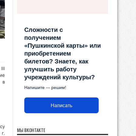
Сложности с
получением
«Пушкинской карты» или
приобретением
билетов? Знаете, как
II
улучшить работу
ие
учреждений культуры?
 в
Напишите — решим!
Написать
су
МЫ ВКОНТАКТЕ
г.