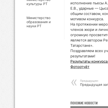
исполнение пьесы А.
культуры РТ
Е.В., ударные — Цыс
общим составом, кон
Министерство
мотивом конкурса.
образования и
На протяжении мероп
науки РТ
членов жюри и лично
огромную просветит
является автором Ре
Татарстане».
Поздравляем всех уч
результатами!
Результаты конкурса
Фотоотчёт
Предыдущее:
Предыдущая за
ПОХОЖИЕ НОВОСТИ