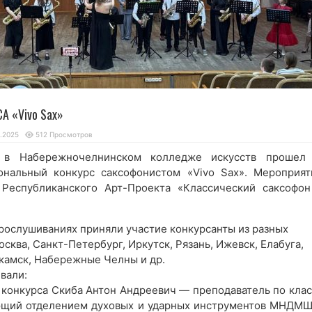
А «Vivo Sax»
.2025
512 Просмотров
 в Набережночелнинском колледже искусств прошел I
нальный конкурс саксофонистом «Vivo Sax». Мероприят
 Республиканского Арт-Проекта «Классический саксофон
рослушиваниях приняли участие конкурсанты из разных
сква, Санкт-Петербург, Иркутск, Рязань, Ижевск, Елабуга,
камск, Набережные Челны и др.
вали:
конкурса Скиба Антон Андреевич — преподаватель по клас
ющий отделением духовых и ударных инструментов МНДМШ 