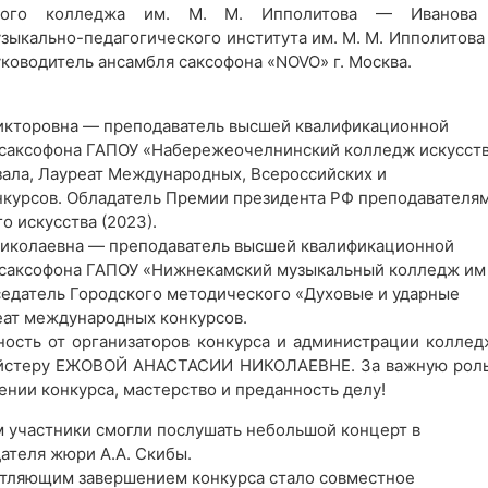
ьного колледжа им. М. М. Ипполитова — Иванова
зыкально-педагогического института им. М. М. Ипполитова
уководитель ансамбля саксофона «NOVO» г. Москва.
икторовна — преподаватель высшей квалификационной
у саксофона ГАПОУ «Набережеочелнинский колледж искусств
зала, Лауреат Международных, Всероссийских и
нкурсов. Обладатель Премии президента РФ преподавателям
о искусства (2023).
иколаевна — преподаватель высшей квалификационной
у саксофона ГАПОУ «Нижнекамский музыкальный колледж им
седатель Городского методического «Духовые и ударные
еат международных конкурсов.
ность от организаторов конкурса и администрации коллед
ейстеру ЕЖОВОЙ АНАСТАСИИ НИКОЛАЕВНЕ. За важную роль
ении конкурса, мастерство и преданность делу!
 участники смогли послушать небольшой концерт в
ателя жюри А.А. Скибы.
тляющим завершением конкурса стало совместное