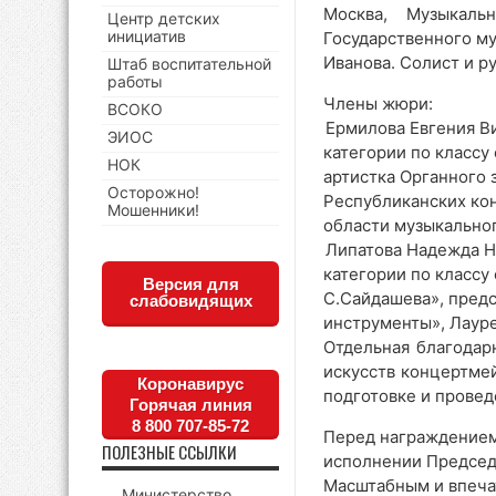
Москва, Музыкал
Центр детских
инициатив
Государственного му
Иванова. Солист и р
Штаб воспитательной
работы
Члены жюри:
ВСОКО
Ермилова Евгения В
ЭИОС
категории по класс
НОК
артистка Органного 
Осторожно!
Республиканских ко
Мошенники!
области музыкальног
Липатова Надежда Н
категории по класс
Версия для
С.Сайдашева», пред
слабовидящих
инструменты», Лаур
Отдельная благодар
искусств концертм
Коронавирус
подготовке и провед
Горячая линия
8 800 707-85-72
Перед награждением
ПОЛЕЗНЫЕ ССЫЛКИ
исполнении Председ
Масштабным и впеча
Министерство