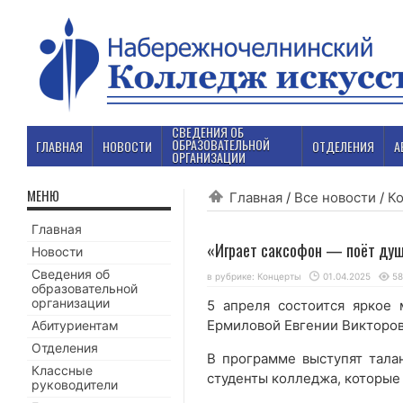
СВЕДЕНИЯ ОБ
ОБРАЗОВАТЕЛЬНОЙ
ГЛАВНАЯ
НОВОСТИ
ОТДЕЛЕНИЯ
А
ОРГАНИЗАЦИИ
МЕНЮ
Главная
/
Все новости
/
К
Главная
«Играет саксофон — поёт ду
Новости
Сведения об
в рубрике:
Концерты
01.04.2025
58
образовательной
организации
5 апреля состоится яркое
Ермиловой Евгении Викторов
Абитуриентам
Отделения
В программе выступят тал
Классные
студенты колледжа, которые
руководители