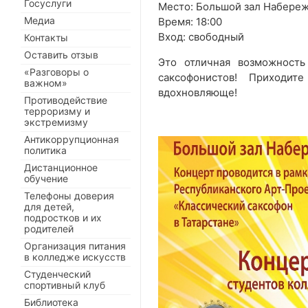
Госуслуги
Место: Большой зал Набере
Медиа
Время: 18:00
Вход: свободный
Контакты
Оставить отзыв
Это отличная возможност
«Разговоры о
саксофонистов! Приходи
важном»
вдохновляюще!
Противодействие
терроризму и
экстремизму
Антикоррупционная
политика
Дистанционное
обучение
Телефоны доверия
для детей,
подростков и их
родителей
Организация питания
в колледже искусств
Студенческий
спортивный клуб
Библиотека