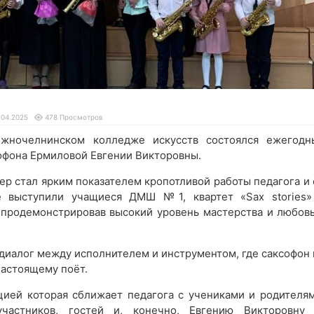
.04.2025
478 Просмотров
жночелнинском колледже искусств состоялся ежегодн
офона Ермиловой Евгении Викторовны.
ер стал ярким показателем кропотливой работы педагога и 
е выступили учащиеся ДМШ №1, квартет «Sax stories»
 продемонстрировав высокий уровень мастерства и любовь
диалог между исполнителем и инструментом, где саксофон 
-настоящему поёт.
цией которая сближает педагога с учениками и родителям
частников, гостей и, конечно, Евгению Викторовну 