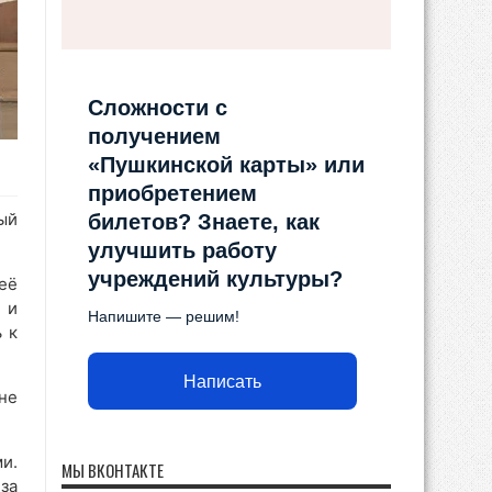
Сложности с
получением
«Пушкинской карты» или
приобретением
ый
билетов? Знаете, как
улучшить работу
учреждений культуры?
её
 и
Напишите — решим!
 к
Написать
не
и.
МЫ ВКОНТАКТЕ
за