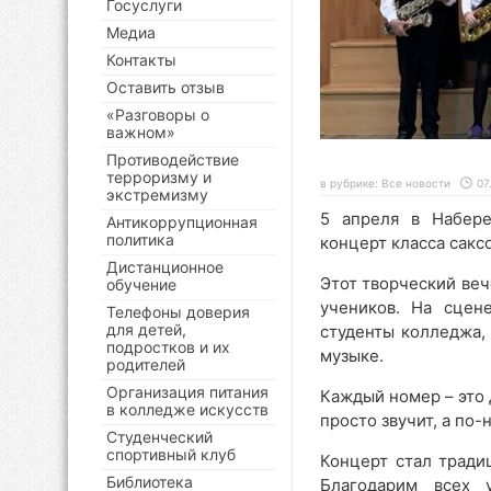
Госуслуги
Медиа
Контакты
Оставить отзыв
«Разговоры о
важном»
Противодействие
терроризму и
в рубрике:
Все новости
07
экстремизму
5 апреля в Набере
Антикоррупционная
политика
концерт класса сакс
Дистанционное
Этот творческий веч
обучение
учеников. На сцен
Телефоны доверия
для детей,
студенты колледжа,
подростков и их
музыке.
родителей
Организация питания
Каждый номер – это 
в колледже искусств
просто звучит, а по
Студенческий
спортивный клуб
Концерт стал тради
Библиотека
Благодарим всех у