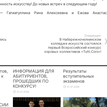
нность искусству! До новых встреч в следующем году!
— Гатиатуллина Рина Алексеевна и Ежова Анастас
Следующее:
пись
В Набережночелнинском
колледже искусств состоялся
первый Всероссийский конкурс
хоровых коллективов «Tutti.Coro»!
тов,
ИНФОРМАЦИЯ ДЛЯ
Результаты
 к
АБИТУРИЕНТОВ,
вступительных
ПРОШЕДШИХ ПО
экзаменов
КОНКУРСУ!
01.07.2026
01.07.2026
СИИ