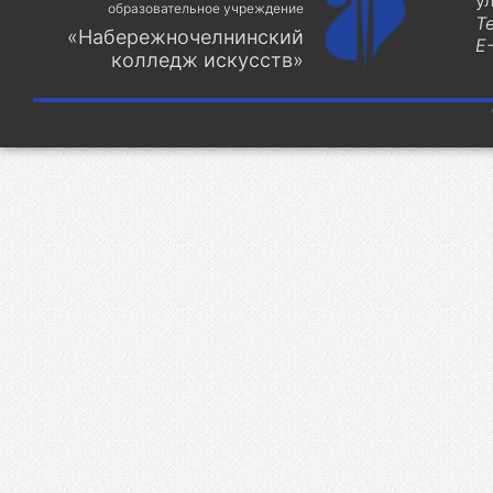
у
образовательное учреждение
Т
«Набережночелнинский
E-
колледж искусств»