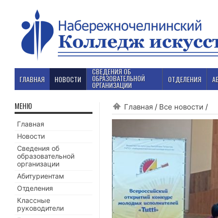
СВЕДЕНИЯ ОБ
ОБРАЗОВАТЕЛЬНОЙ
ГЛАВНАЯ
НОВОСТИ
ОТДЕЛЕНИЯ
А
ОРГАНИЗАЦИИ
МЕНЮ
Главная
/
Все новости
/
Главная
Новости
Сведения об
образовательной
организации
Абитуриентам
Отделения
Классные
руководители