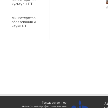
культуры РТ
Министерство
образования и
науки РТ
Государственное
А
автономное профессиональное