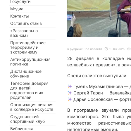
Госуслуги
Медиа
Контакты
Оставить отзыв
«Разговоры о
важном»
Противодействие
терроризму и
в рубрике:
Все новости
10.03.2025
экстремизму
28 февраля в колледже и
Антикоррупционная
политика
волшебных перезвон», в рамк
Дистанционное
Среди солистов выступили:
обучение
Телефоны доверия
Гузель Мухаметдинова — 
для детей,
подростков и их
Сергей Таран — балалайк
родителей
Дарья Сосновская — форт
Организация питания
в колледже искусств
В программе звучали про
композиторов. Это была у
Студенческий
спортивный клуб
множество разностилев
Библиотека
неповторимые эмоции.